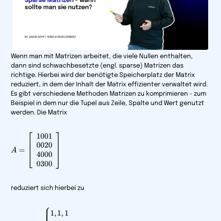
Wenn man mit Matrizen arbeitet, die viele Nullen enthalten,
dann sind schwachbesetzte (engl. sparse) Matrizen das
richtige. Hierbei wird der benötigte Speicherplatz der Matrix
reduziert, in dem der Inhalt der Matrix effizienter verwaltet wird.
Es gibt verschiedene Methoden Matrizen zu komprimieren - zum
Beispiel in dem nur die Tupel aus Zeile, Spalte und Wert genutzt
werden. Die Matrix
1001
A= \left[
0020
{\begin{array}
=
A
{cccc}1 0 0 1
4000
\\0 0 2 0 \\4 0
0300
0 0 \\0 3 0
0\end{array} }
reduziert sich hierbei zu
\right]
⎧
A_{sparse}
1
,
1
,
1
=\begin{cases}1,