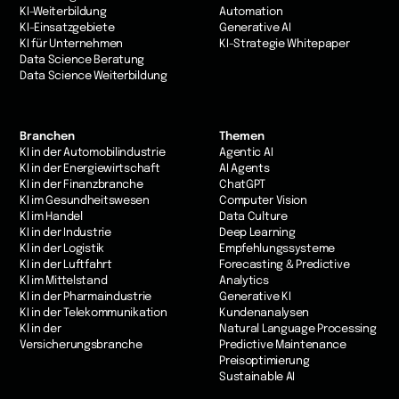
KI-Weiterbildung
Automation
KI-Einsatzgebiete
Generative AI
KI für Unternehmen
KI-Strategie Whitepaper
Data Science Beratung
Data Science Weiterbildung
Branchen
Themen
KI in der Automobilindustrie
Agentic AI
KI in der Energiewirtschaft
AI Agents
KI in der Finanzbranche
ChatGPT
KI im Gesundheitswesen
Computer Vision
Kl im Handel
Data Culture
KI in der Industrie
Deep Learning
Kl in der Logistik
Empfehlungssysteme
KI in der Luftfahrt
Forecasting & Predictive
Kl im Mittelstand
Analytics
KI in der Pharmaindustrie
Generative KI
KI in der Telekommunikation
Kundenanalysen
Kl in der
Natural Language Processing
Versicherungsbranche
Predictive Maintenance
Preisoptimierung
Sustainable AI