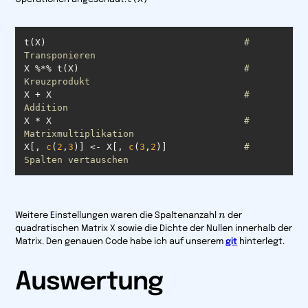
t(X)					
# 
Transponieren
X %*% t(X)				
# 
Kreuzprodukt 
X + X					
# 
Addition 
X * X					
# 
Matrixmultiplikation 
X[, 
c
(
2
,
3
)] <- X[, 
c
(
3
,
2
)]		
# 
Spalten vertauschen 
n
n
Weitere Einstellungen waren die Spaltenanzahl
der
quadratischen Matrix X sowie die Dichte der Nullen innerhalb der
Matrix. Den genauen Code habe ich auf unserem
git
hinterlegt.
Auswertung