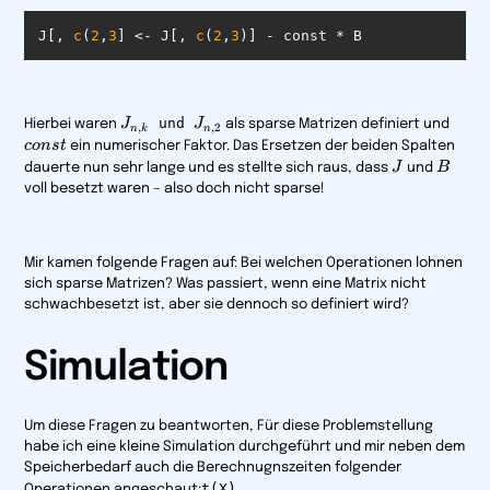
J[, 
c
(
2
,
3
] <- J[, 
c
(
2
,
3
)] - const * B
J_{n,k}
J_{n,2}
const
und
J
J
Hierbei waren
als sparse Matrizen definiert und
,
,
2
n
k
n
co
n
s
t
ein numerischer Faktor. Das Ersetzen der beiden Spalten
J
B
J
B
dauerte nun sehr lange und es stellte sich raus, dass
und
voll besetzt waren – also doch nicht sparse!
Mir kamen folgende Fragen auf: Bei welchen Operationen lohnen
sich sparse Matrizen? Was passiert, wenn eine Matrix nicht
schwachbesetzt ist, aber sie dennoch so definiert wird?
Simulation
Um diese Fragen zu beantworten, Für diese Problemstellung
habe ich eine kleine Simulation durchgeführt und mir neben dem
Speicherbedarf auch die Berechnugnszeiten folgender
t(X)
Operationen angeschaut: