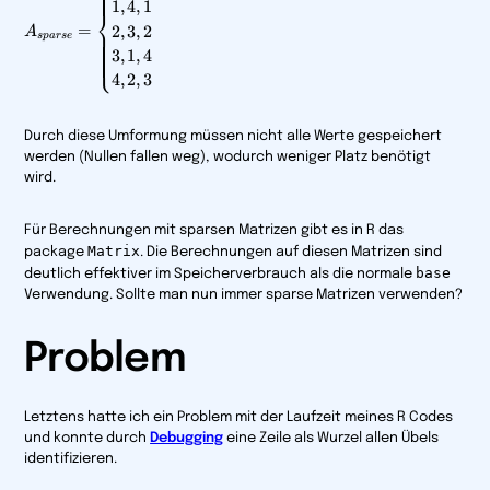
1
,
4
,
1
⎨
1, 1\\1, 4, 1\\2,
=
2
,
3
,
2
A
3, 2\\3, 1, 4\\4,
s
p
a
rse
3
,
1
,
4
⎩
2, 3\end{cases}
4
,
2
,
3
Durch diese Umformung müssen nicht alle Werte gespeichert
werden (Nullen fallen weg), wodurch weniger Platz benötigt
wird.
Für Berechnungen mit sparsen Matrizen gibt es in R das
Matrix
package
. Die Berechnungen auf diesen Matrizen sind
base
deutlich effektiver im Speicherverbrauch als die normale
Verwendung. Sollte man nun immer sparse Matrizen verwenden?
Problem
Letztens hatte ich ein Problem mit der Laufzeit meines R Codes
und konnte durch
Debugging
eine Zeile als Wurzel allen Übels
identifizieren.