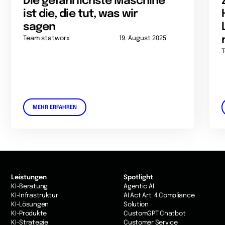
Die gefährlichste Maschine
ist die, die tut, was wir
sagen
Team statworx
19. August 2025
MEHR ERFAHREN
Leistungen
Spotlight
KI-Beratung
Agentic AI
KI-Infrastruktur
AI Act Art. 4 Compliance
KI-Lösungen
Solution
KI-Produkte
CustomGPT Chatbot
KI-Strategie
Customer Service