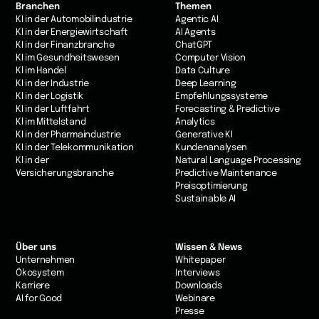
Branchen
Themen
KI in der Automobilindustrie
Agentic AI
KI in der Energiewirtschaft
AI Agents
KI in der Finanzbranche
ChatGPT
KI im Gesundheitswesen
Computer Vision
Kl im Handel
Data Culture
KI in der Industrie
Deep Learning
Kl in der Logistik
Empfehlungssysteme
KI in der Luftfahrt
Forecasting & Predictive
Kl im Mittelstand
Analytics
KI in der Pharmaindustrie
Generative KI
KI in der Telekommunikation
Kundenanalysen
Kl in der
Natural Language Processing
Versicherungsbranche
Predictive Maintenance
Preisoptimierung
Sustainable AI
Über uns
Wissen & News
Unternehmen
Whitepaper
Ökosystem
Interviews
Karriere
Downloads
AI for Good
Webinare
Presse