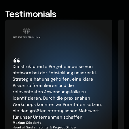
Testimonials
“
Die strukturierte Vorgehensweise von
statworx bei der Entwicklung unserer KI-
D
Strategie hat uns geholfen, eine klare
u
Vision zu formulieren und die
b
relevantesten Anwendungsfälle zu
d
identifizieren. Durch die praxisnahen
e
Workshops konnten wir Prioritäten setzen,
g
die den größten strategischen Mehrwert
r
für unser Unternehmen schaffen.
O
Markus Göddertz
T
Head of Sustainability & Project Office
C