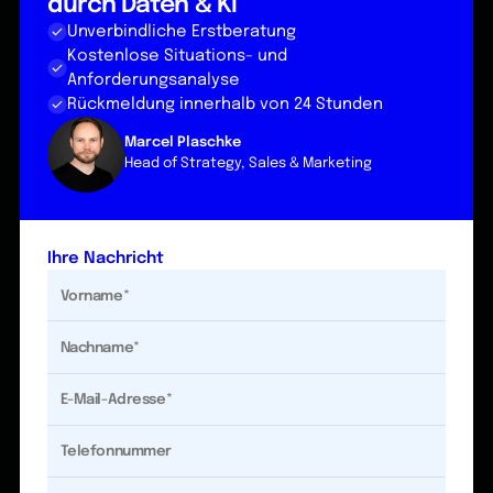
durch Daten & KI
Unverbindliche Erstberatung
Kostenlose Situations- und
Anforderungsanalyse
Rückmeldung innerhalb von 24 Stunden
Marcel Plaschke
Head of Strategy, Sales & Marketing
Ihre Nachricht