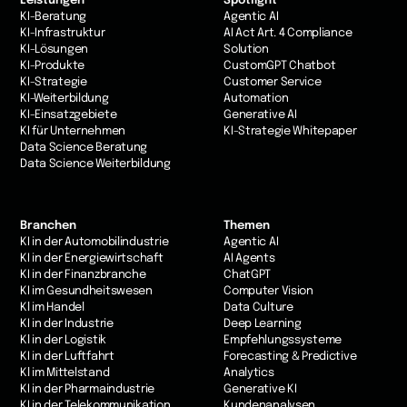
Leistungen
Spotlight
KI-Beratung
Agentic AI
KI-Infrastruktur
AI Act Art. 4 Compliance
KI-Lösungen
Solution
KI-Produkte
CustomGPT Chatbot
KI-Strategie
Customer Service
KI-Weiterbildung
Automation
KI-Einsatzgebiete
Generative AI
KI für Unternehmen
KI-Strategie Whitepaper
Data Science Beratung
Data Science Weiterbildung
Branchen
Themen
KI in der Automobilindustrie
Agentic AI
KI in der Energiewirtschaft
AI Agents
KI in der Finanzbranche
ChatGPT
KI im Gesundheitswesen
Computer Vision
Kl im Handel
Data Culture
KI in der Industrie
Deep Learning
Kl in der Logistik
Empfehlungssysteme
KI in der Luftfahrt
Forecasting & Predictive
Kl im Mittelstand
Analytics
KI in der Pharmaindustrie
Generative KI
KI in der Telekommunikation
Kundenanalysen