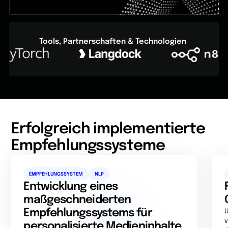
Tools, Partnerschaften & Technologien
Erfolgreich implementierte
Empfehlungssysteme
EMPFEHLUNGSSYSTEM
NLP
Entwicklung eines
maßgeschneiderten
Empfehlungssystems für
U
v
personalisierte Medieninhalte