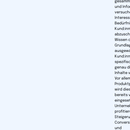
gesamme
und Inf
versuche
Interes
Bedürfni
Kund:in
abzusch
Wissen d
Grundla
ausgewä
Kund:inn
spezifis
genau di
Inhalte 
Vor alle
Produktp
wird die
bereits v
eingeset
Untern
profitie
Steiger
Convers
und