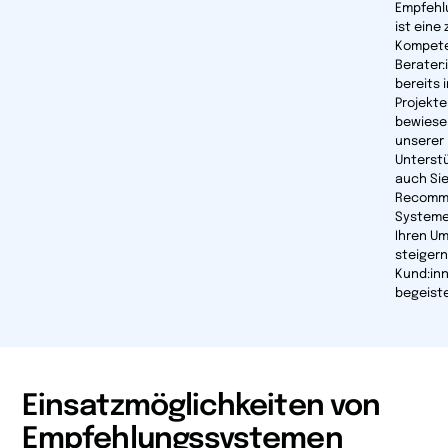
Empfehl
ist eine 
Kompete
Berater:
bereits i
Projekte
bewiese
unserer
Unterst
auch Si
Recomm
Systeme
Ihren Um
steigern
Kund:in
begeiste
Einsatzmöglichkeiten von
Empfehlungssystemen