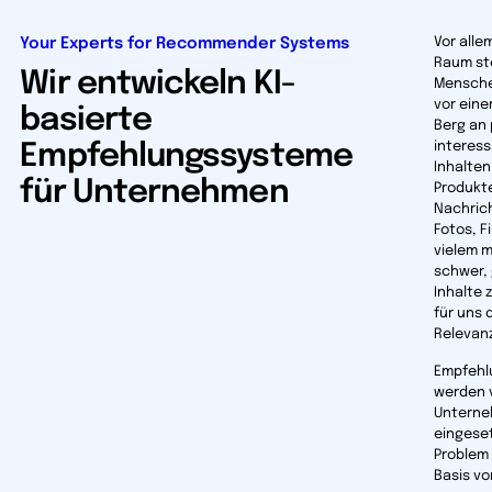
Your Experts for Recommender Systems
Vor alle
Raum st
Wir entwickeln KI-
Mensch
vor eine
basierte
Berg an 
interes
Empfehlungssysteme
Inhalten
für Unternehmen
Produkt
Nachrich
Fotos, F
vielem me
schwer,
Inhalte z
für uns 
Relevan
Empfehl
werden 
Untern
eingeset
Problem 
Basis vo