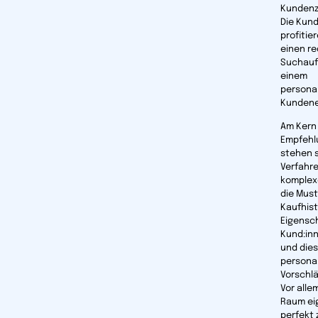
Kundenz
Die Kund
profitie
einen re
Suchauf
einem
personal
Kundene
Am Kern
Empfehl
stehen s
Verfahr
komplex
die Must
Kaufhist
Eigensc
Kund:in
und dies
personal
Vorschl
Vor allem
Raum ei
perfekt 