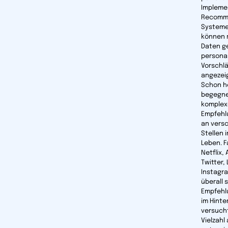
Impleme
Recomm
Systeme
können 
Daten g
personal
Vorschl
angezei
Schon h
begegne
komplex
Empfehl
an vers
Stellen 
Leben. 
Netflix,
Twitter, 
Instagra
überall 
Empfehl
im Hinte
versucht
Vielzahl