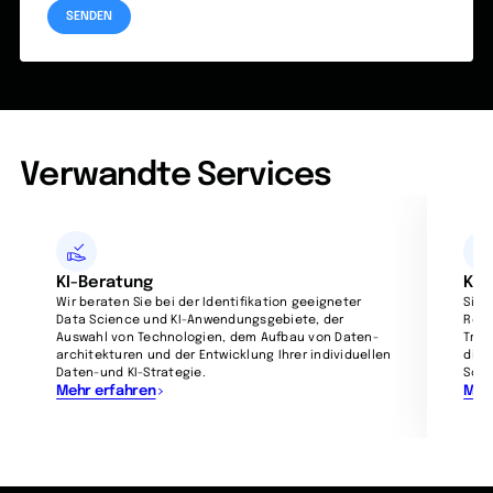
Verwandte Services
KI-Beratung
KI-
Wir beraten Sie bei der Identifikation geeigneter
Sie 
Data Science und KI-Anwend­ungs­gebiete, der
Reis
Auswahl von Technologien, dem Aufbau von Daten­
Trai
architekturen und der Entwicklung Ihrer indi­vidu­ellen
die 
Daten-und KI-Strategie.
Scie
Mehr erfahren
Meh