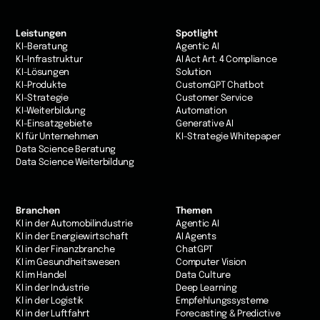
Leistungen
Spotlight
KI-Beratung
Agentic AI
KI-Infrastruktur
AI Act Art. 4 Compliance
KI-Lösungen
Solution
KI-Produkte
CustomGPT Chatbot
KI-Strategie
Customer Service
KI-Weiterbildung
Automation
KI-Einsatzgebiete
Generative AI
KI für Unternehmen
KI-Strategie Whitepaper
Data Science Beratung
Data Science Weiterbildung
Branchen
Themen
KI in der Automobilindustrie
Agentic AI
KI in der Energiewirtschaft
AI Agents
KI in der Finanzbranche
ChatGPT
KI im Gesundheitswesen
Computer Vision
Kl im Handel
Data Culture
KI in der Industrie
Deep Learning
Kl in der Logistik
Empfehlungssysteme
KI in der Luftfahrt
Forecasting & Predictive