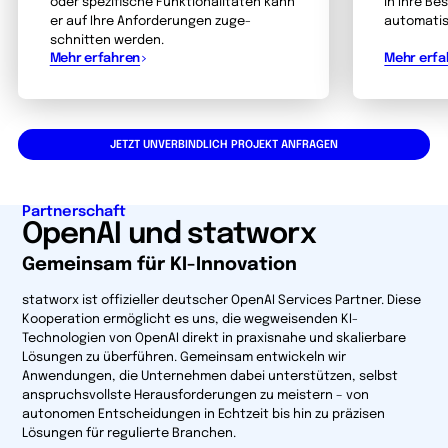
oder spezifische Funktionalitäten kann
in Ihre B
er auf Ihre Anforder­ungen zuge­
auto­matis
schnitten werden.
Mehr erfahren
Mehr erfa
JETZT UNVERBINDLICH PROJEKT ANFRAGEN
Partnerschaft
OpenAI und statworx
Gemeinsam für KI-Innovation
statworx ist offizieller deutscher OpenAI Services Partner. Diese
Kooperation ermöglicht es uns, die wegweisenden KI-
Technologien von OpenAI direkt in praxisnahe und skalierbare
Lösungen zu überführen. Gemeinsam entwickeln wir
Anwendungen, die Unternehmen dabei unterstützen, selbst
anspruchsvollste Herausforderungen zu meistern – von
autonomen Entscheidungen in Echtzeit bis hin zu präzisen
Lösungen für regulierte Branchen.