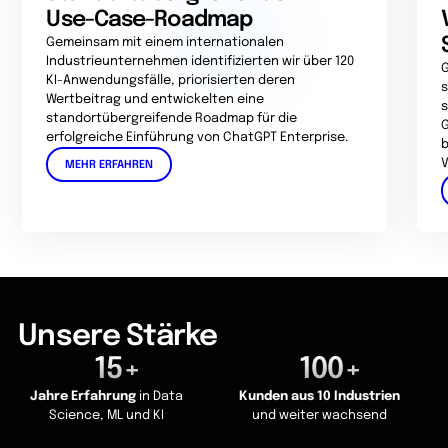
Use-Case-Roadmap
Gemeinsam mit einem internationalen
Industrieunternehmen identifizierten wir über 120
G
KI-Anwendungsfälle, priorisierten deren
s
Wertbeitrag und entwickelten eine
s
standortübergreifende Roadmap für die
G
erfolgreiche Einführung von ChatGPT Enterprise.
b
V
MEHR ERFAHREN
Unsere Stärke
15+
100+
Jahre Erfahrung
in Data
Kunden aus 10 Industrien
Science, ML und KI
und weiter wachsend