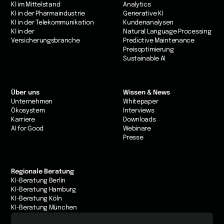
Kl im Mittelstand
Analytics
KI in der Pharmaindustrie
Generative KI
KI in der Telekommunikation
Kundenanalysen
Kl in der
Natural Language Processing
Versicherungsbranche
Predictive Maintenance
Preisoptimierung
Sustainable AI
Über uns
Wissen & News
Unternehmen
Whitepaper
Ökosystem
Interviews
Karriere
Downloads
AI for Good
Webinare
Presse
Regionale Beratung
KI-Beratung Berlin
KI-Beratung Hamburg
KI-Beratung Köln
KI-Beratung München