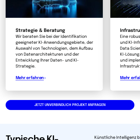
Strategie & Beratung
Infrastr
Wir beraten Sie bei der Identifikation
Eine robu
geeigneter KI-Anwendungsgebiete, der
und KI-Inf
Auswahl von Technologien, dem Aufbau
Data Scie
von Datenarchitekturen und der
KI-Lösung.
Entwicklung Ihrer Daten- und KI-
und imple
Strategie.
Infrastruk
Mehr erfahren
Mehr erfa
JETZT UNVERBINDLICH PROJEKT ANFRAGEN
Typische KI-
Künstliche Intelligenz b