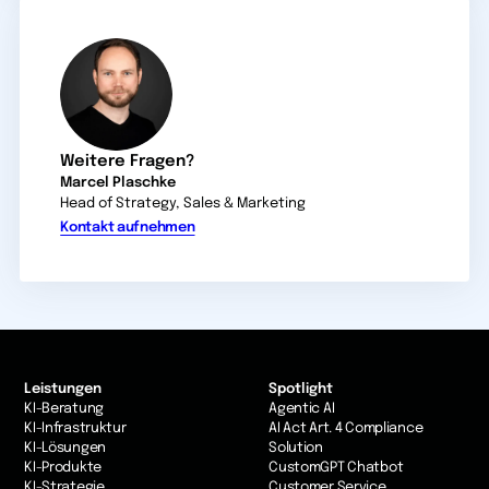
Weitere Fragen?
Marcel Plaschke
Head of Strategy, Sales & Marketing
Kontakt aufnehmen
Leistungen
Spotlight
KI-Beratung
Agentic AI
KI-Infrastruktur
AI Act Art. 4 Compliance
KI-Lösungen
Solution
KI-Produkte
CustomGPT Chatbot
KI-Strategie
Customer Service