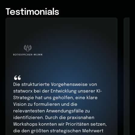
Testimonials
“
Die strukturierte Vorgehensweise von
statworx bei der Entwicklung unserer KI-
D
Strategie hat uns geholfen, eine klare
u
Vision zu formulieren und die
b
relevantesten Anwendungsfälle zu
d
identifizieren. Durch die praxisnahen
e
Workshops konnten wir Prioritäten setzen,
g
die den größten strategischen Mehrwert
r