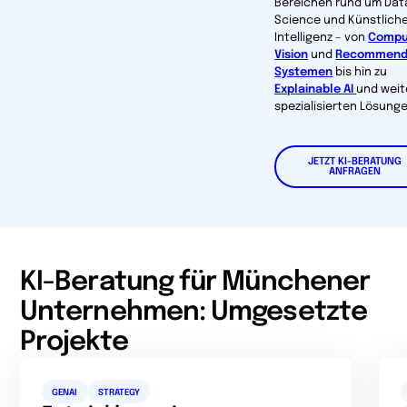
Bereichen rund um Dat
Science und Künstlich
Intelligenz – von
Compu
Vision
und
Recommend
Systemen
bis hin zu
Explainable AI
und weit
spezialisierten Lösunge
JETZT KI-BERATUNG
ANFRAGEN
KI-Beratung für Münchener
Unternehmen: Umgesetzte
Projekte
GENAI
STRATEGY