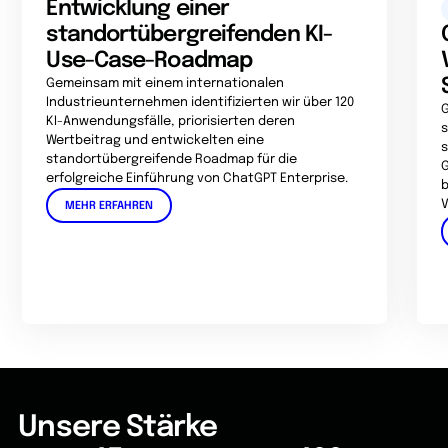
Entwicklung einer
standortübergreifenden KI-
Use-Case-Roadmap
Gemeinsam mit einem internationalen
Industrieunternehmen identifizierten wir über 120
G
KI-Anwendungsfälle, priorisierten deren
s
Wertbeitrag und entwickelten eine
s
standortübergreifende Roadmap für die
G
erfolgreiche Einführung von ChatGPT Enterprise.
b
V
MEHR ERFAHREN
Unsere Stärke