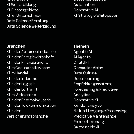
KI-Weiterbildung
Automation
KI-Einsatzgebiete
Generative AI
KI für Unternehmen
KI-Strategie Whitepaper
Data Science Beratung
Data Science Weiterbildung
Branchen
Themen
KI in der Automobilindustrie
Agentic AI
KI in der Energiewirtschaft
AI Agents
KI in der Finanzbranche
ChatGPT
KI im Gesundheitswesen
Computer Vision
Kl im Handel
Data Culture
KI in der Industrie
Deep Learning
Kl in der Logistik
Empfehlungssysteme
KI in der Luftfahrt
Forecasting & Predictive
Kl im Mittelstand
Analytics
KI in der Pharmaindustrie
Generative KI
KI in der Telekommunikation
Kundenanalysen
Kl in der
Natural Language Processing
Versicherungsbranche
Predictive Maintenance
Preisoptimierung
Sustainable AI