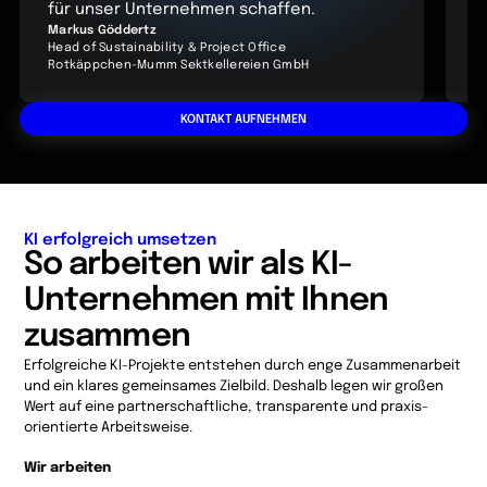
für unser Unternehmen schaffen.
O
Markus Göddertz
T
Head of Sustainability & Project Office
C
Rotkäppchen-Mumm Sektkellereien GmbH
G
KONTAKT AUFNEHMEN
KI erfolgreich umsetzen
So arbeiten wir als KI-
Unternehmen mit Ihnen
zusammen
Erfolgreiche KI-Projekte entstehen durch enge Zusammenarbeit
und ein klares gemeinsames Zielbild. Deshalb legen wir großen
Wert auf eine partnerschaftliche, transparente und praxis­
orientierte Arbeitsweise.
Wir arbeiten