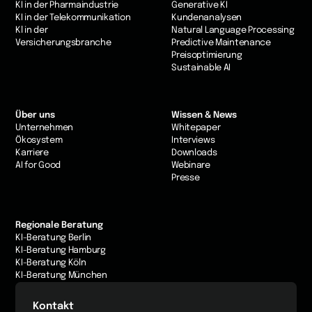
KI in der Pharmaindustrie
Generative KI
KI in der Telekommunikation
Kundenanalysen
Kl in der
Natural Language Processing
Versicherungsbranche
Predictive Maintenance
Preisoptimierung
Sustainable AI
Über uns
Wissen & News
Unternehmen
Whitepaper
Ökosystem
Interviews
Karriere
Downloads
AI for Good
Webinare
Presse
Regionale Beratung
KI-Beratung Berlin
KI-Beratung Hamburg
KI-Beratung Köln
KI-Beratung München
Kontakt