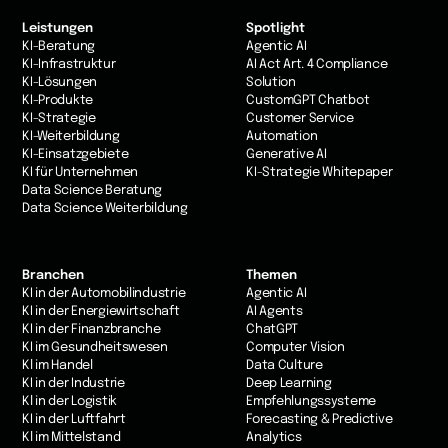
Leistungen
Spotlight
KI-Beratung
Agentic AI
KI-Infrastruktur
AI Act Art. 4 Compliance
KI-Lösungen
Solution
KI-Produkte
CustomGPT Chatbot
KI-Strategie
Customer Service
KI-Weiterbildung
Automation
KI-Einsatzgebiete
Generative AI
KI für Unternehmen
KI-Strategie Whitepaper
Data Science Beratung
Data Science Weiterbildung
Branchen
Themen
KI in der Automobilindustrie
Agentic AI
KI in der Energiewirtschaft
AI Agents
KI in der Finanzbranche
ChatGPT
KI im Gesundheitswesen
Computer Vision
Kl im Handel
Data Culture
KI in der Industrie
Deep Learning
Kl in der Logistik
Empfehlungssysteme
KI in der Luftfahrt
Forecasting & Predictive
Kl im Mittelstand
Analytics