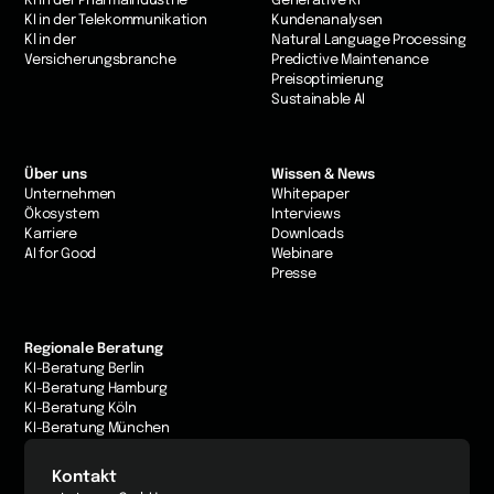
KI in der Pharmaindustrie
Generative KI
KI in der Telekommunikation
Kundenanalysen
Kl in der
Natural Language Processing
Versicherungsbranche
Predictive Maintenance
Preisoptimierung
Sustainable AI
Über uns
Wissen & News
Unternehmen
Whitepaper
Ökosystem
Interviews
Karriere
Downloads
AI for Good
Webinare
Presse
Regionale Beratung
KI-Beratung Berlin
KI-Beratung Hamburg
KI-Beratung Köln
KI-Beratung München
Kontakt