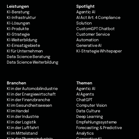
Leistungen
Spotlight
KI-Beratung
Agentic AI
KI-Infrastruktur
AI Act Art. 4 Compliance
KI-Lösungen
Solution
KI-Produkte
CustomGPT Chatbot
KI-Strategie
Customer Service
KI-Weiterbildung
Automation
KI-Einsatzgebiete
Generative AI
KI für Unternehmen
KI-Strategie Whitepaper
Data Science Beratung
Data Science Weiterbildung
Branchen
Themen
KI in der Automobilindustrie
Agentic AI
KI in der Energiewirtschaft
AI Agents
KI in der Finanzbranche
ChatGPT
KI im Gesundheitswesen
Computer Vision
Kl im Handel
Data Culture
KI in der Industrie
Deep Learning
Kl in der Logistik
Empfehlungssysteme
KI in der Luftfahrt
Forecasting & Predictive
Kl im Mittelstand
Analytics