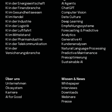
KI in der Energiewirtschaft
AI Agents
KI in der Finanzbranche
ChatGPT
KI im Gesundheitswesen
Computer Vision
Kl im Handel
Data Culture
KI in der Industrie
Deep Learning
Kl in der Logistik
Empfehlungssysteme
KI in der Luftfahrt
Forecasting & Predictive
Kl im Mittelstand
Analytics
KI in der Pharmaindustrie
Generative KI
KI in der Telekommunikation
Kundenanalysen
Kl in der
Natural Language Processing
Versicherungsbranche
Predictive Maintenance
Preisoptimierung
Sustainable AI
Über uns
Wissen & News
Unternehmen
Whitepaper
Ökosystem
Interviews
Karriere
Downloads
AI for Good
Webinare
Presse