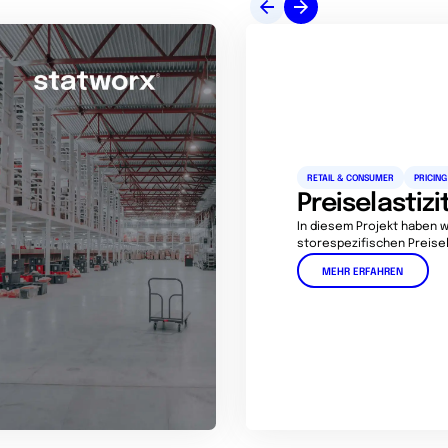
RETAIL & CONSUMER
PRICING
Preiselastizi
In diesem Projekt haben 
storespezifischen Preisel
MEHR ERFAHREN