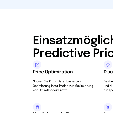
Einsatzmöglic
Predictive Pr
Price Optimization
Disc
Nutzen Sie KI zur datenbasierten
Bestim
Optimierung Ihrer Preise zur Maximierung
und KI
von Umsatz oder Profit.
für sp