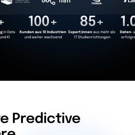
+
100+
85+
1.
ng
in Data
Kunden aus 10 Industrien
Expert:innen
aus mehr als
Daten- 
und KI
und weiter wachsend
17 Studienrichtungen
erfolgr
e Predictive
are