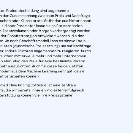
rten Preisentscheidung sind sogenannte
geln den Zusammenhang zwischen Preis und Nachfrage
tischen oder KI-basierten Methoden aus historischen
is dieser Parameter lassen sich Preisszenarien
ten Absatzvolumen oder Margen vorhergesagt werden
der Rabattstrategien entwickelt werden, die den
. Je nach Geschäftsmodell kann es sinnvoll sein,
variieren (dynamische Preissetzung) um auf Nachfrage,
er andere Faktoren angemessen zu reagieren. Durch
suchen mittlerweile mehr und mehr Unternehmen
spielen, also den Preis für eine bestimmte Person
haft auszurichten. Auch für diese beiden letzten
hoden aus dem Machine Learning sehr gut, da sie
it verarbeiten können.
Predictive Pricing Software ist eine zentrale
, die wir bereits in vielen Projekten erfolgreich
terstützung können Sie Ihre Preissysteme