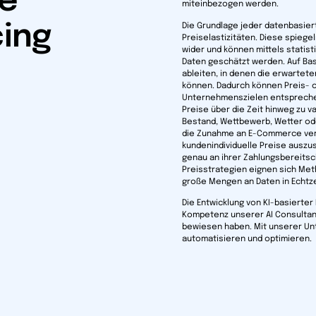
te
miteinbezogen werden.
cing
Die Grundlage jeder datenbasie
Preiselastizitäten. Diese spie
wider und können mittels statis
Daten geschätzt werden. Auf Bas
ableiten, in denen die erwarte
können. Dadurch können Preis- o
Unternehmenszielen entsprechen
Preise über die Zeit hinweg zu 
Bestand, Wettbewerb, Wetter od
die Zunahme an E-Commerce ver
kundenindividuelle Preise auszu
genau an ihrer Zahlungsbereitsc
Preisstrategien eignen sich Met
große Mengen an Daten in Echtze
Die Entwicklung von KI-basierter 
Kompetenz unserer AI Consultants
bewiesen haben. Mit unserer Un
automatisieren und optimieren.