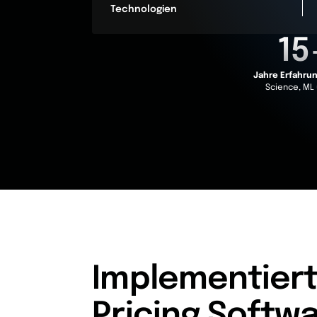
Technologien
15
Jahre Erfahru
Science, ML 
Implementiert
Pricing Softw