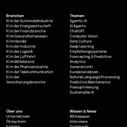
Branchen
Themen
KI in der Automobilindustrie
Agentic AI
KI in der Energiewirtschaft
AI Agents
KI in der Finanzbranche
ChatGPT
KI im Gesundheitswesen
Computer Vision
Kl im Handel
Data Culture
KI in der Industrie
Deep Learning
Kl in der Logistik
Empfehlungssysteme
KI in der Luftfahrt
Forecasting & Predictive
Kl im Mittelstand
Analytics
KI in der Pharmaindustrie
Generative KI
KI in der Telekommunikation
Kundenanalysen
Kl in der
Natural Language Processing
Versicherungsbranche
Predictive Maintenance
Preisoptimierung
Sustainable AI
Über uns
Wissen & News
Unternehmen
Whitepaper
Ökosystem
Interviews
Karriere
Downloads