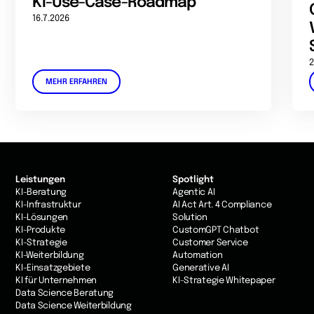
KI-Use-Case-Roadmap
16.7.2026
2
MEHR ERFAHREN
Leistungen
Spotlight
KI-Beratung
Agentic AI
KI-Infrastruktur
AI Act Art. 4 Compliance
KI-Lösungen
Solution
KI-Produkte
CustomGPT Chatbot
KI-Strategie
Customer Service
KI-Weiterbildung
Automation
KI-Einsatzgebiete
Generative AI
KI für Unternehmen
KI-Strategie Whitepaper
Data Science Beratung
Data Science Weiterbildung