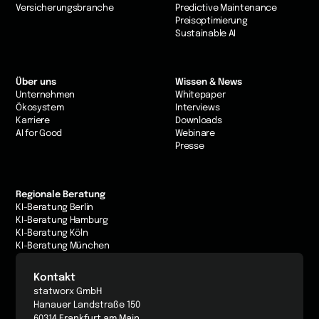
Versicherungsbranche
Predictive Maintenance
Preisoptimierung
Sustainable AI
Über uns
Wissen & News
Unternehmen
Whitepaper
Ökosystem
Interviews
Karriere
Downloads
AI for Good
Webinare
Presse
Regionale Beratung
KI-Beratung Berlin
KI-Beratung Hamburg
KI-Beratung Köln
KI-Beratung München
Kontakt
statworx GmbH
Hanauer Landstraße 150
60314 Frankfurt am Main