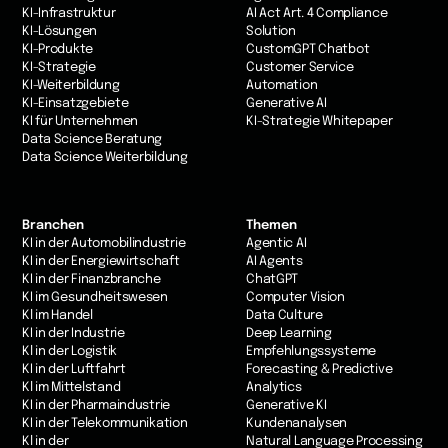
KI-Infrastruktur
AI Act Art. 4 Compliance
KI-Lösungen
Solution
KI-Produkte
CustomGPT Chatbot
KI-Strategie
Customer Service
KI-Weiterbildung
Automation
KI-Einsatzgebiete
Generative AI
KI für Unternehmen
KI-Strategie Whitepaper
Data Science Beratung
Data Science Weiterbildung
Branchen
Themen
KI in der Automobilindustrie
Agentic AI
KI in der Energiewirtschaft
AI Agents
KI in der Finanzbranche
ChatGPT
KI im Gesundheitswesen
Computer Vision
Kl im Handel
Data Culture
KI in der Industrie
Deep Learning
Kl in der Logistik
Empfehlungssysteme
KI in der Luftfahrt
Forecasting & Predictive
Kl im Mittelstand
Analytics
KI in der Pharmaindustrie
Generative KI
KI in der Telekommunikation
Kundenanalysen
Kl in der
Natural Language Processing