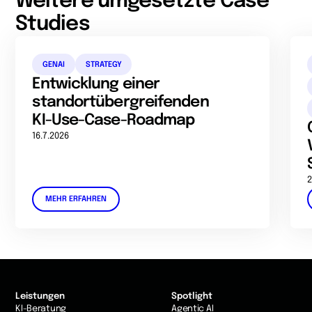
Weitere umgesetzte Case
Studies
GENAI
STRATEGY
Entwicklung einer
standortübergreifenden
KI-Use-Case-Roadmap
16.7.2026
2
MEHR ERFAHREN
Leistungen
Spotlight
KI-Beratung
Agentic AI