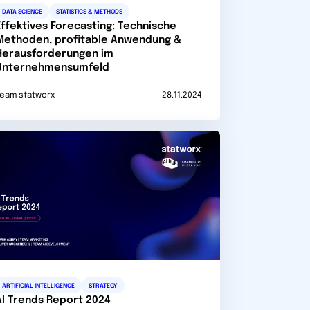
DATA SCIENCE
STATISTICS & METHODS
Effektives Forecasting: Technische
Methoden, profitable Anwendung &
Herausforderungen im
Unternehmensumfeld
eam statworx
28.11.2024
ARTIFICIAL INTELLIGENCE
STRATEGY
AI Trends Report 2024