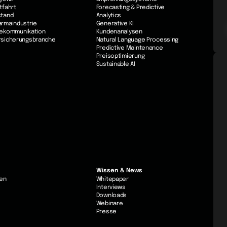
ftfahrt
Forecasting & Predictive
stand
Analytics
harmaindustrie
Generative KI
elekommunikation
Kundenanalysen
ersicherungsbranche
Natural Language Processing
Predictive Maintenance
Preisoptimierung
Sustainable AI
Wissen & News
en
Whitepaper
Interviews
Downloads
Webinare
Presse