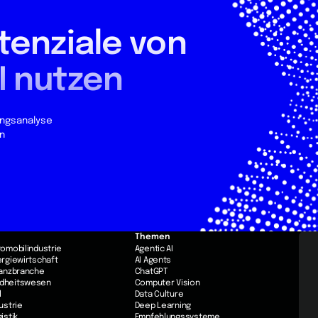
tenziale von
I nutzen
ungsanalyse
n
Themen
utomobilindustrie
Agentic AI
nergiewirtschaft
AI Agents
inanzbranche
ChatGPT
ndheitswesen
Computer Vision
l
Data Culture
dustrie
Deep Learning
gistik
Empfehlungssysteme