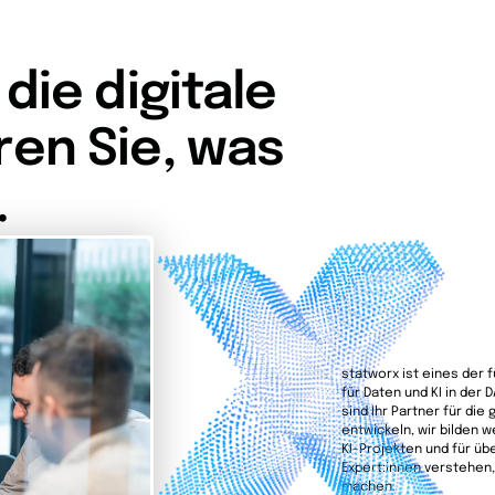
 die digitale
ren Sie, was
.
statworx ist eines der
für Daten und KI in der 
sind Ihr Partner für die
entwickeln, wir bilden w
KI-Projekten und für üb
Expert:innen verstehen
machen.