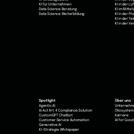
KI für Unternehmen
KI in der Lu
Data Science Beratung
Kl im Mittel
Data Science Weiterbildung
KI in der P
KI in der T
Kl in der V
Spotlight
Über uns
Agentic AI
Unternehm
AI Act Art. 4 Compliance Solution
Ökosystem
CustomGPT Chatbot
Karriere
Customer Service Automation
AI for Good
Generative AI
KI-Strategie Whitepaper