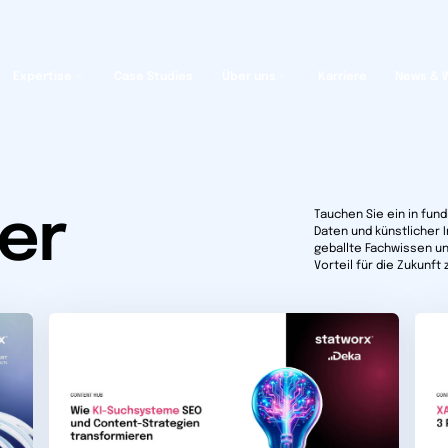
Expertise
Case Studies
Über uns
Karriere
News & 
er
Tauchen Sie ein in fun
Daten und künstlicher 
geballte Fachwissen un
Vorteil für die Zukunft