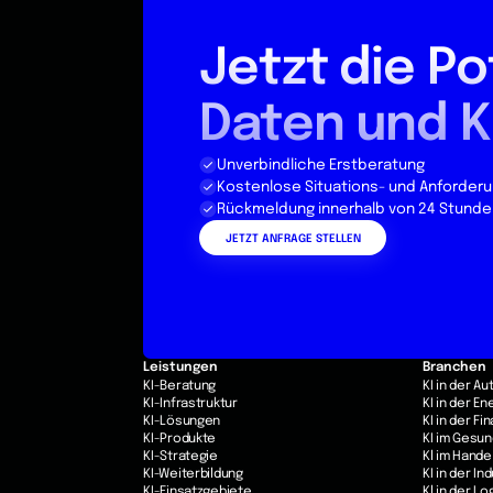
Jetzt die Po
Daten und K
Unverbindliche Erstberatung
Kostenlose Situations- und Anforder
Rückmeldung innerhalb von 24 Stunde
JETZT ANFRAGE STELLEN
Leistungen
Branchen
KI-Beratung
KI in der A
KI-Infrastruktur
KI in der E
KI-Lösungen
KI in der F
KI-Produkte
KI im Gesu
KI-Strategie
Kl im Hande
KI-Weiterbildung
KI in der In
KI-Einsatzgebiete
Kl in der Lo