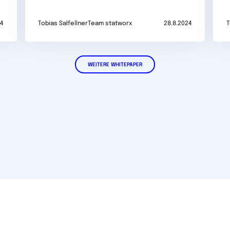
24
Tobias Salfellner
Team statworx
28.8.2024
T
WEITERE WHITEPAPER