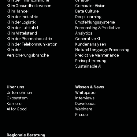
KI in der Finanzbranche
ChatGPT
KI im Gesundheitswesen
Computer Vision
Kl im Handel
Data Culture
KI in der Industrie
Deep Learning
Kl in der Logistik
Empfehlungssysteme
KI in der Luftfahrt
Forecasting & Predictive
Kl im Mittelstand
Analytics
KI in der Pharmaindustrie
Generative KI
KI in der Telekommunikation
Kundenanalysen
Kl in der
Natural Language Processing
Versicherungsbranche
Predictive Maintenance
Preisoptimierung
Sustainable AI
Über uns
Wissen & News
Unternehmen
Whitepaper
Ökosystem
Interviews
Karriere
Downloads
AI for Good
Webinare
Presse
Regionale Beratung