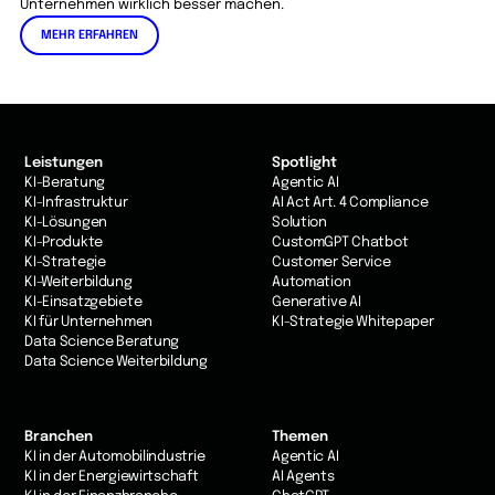
Unternehmen wirklich besser machen.
MEHR ERFAHREN
Leistungen
Spotlight
KI-Beratung
Agentic AI
KI-Infrastruktur
AI Act Art. 4 Compliance
KI-Lösungen
Solution
KI-Produkte
CustomGPT Chatbot
KI-Strategie
Customer Service
KI-Weiterbildung
Automation
KI-Einsatzgebiete
Generative AI
KI für Unternehmen
KI-Strategie Whitepaper
Data Science Beratung
Data Science Weiterbildung
Branchen
Themen
KI in der Automobilindustrie
Agentic AI
KI in der Energiewirtschaft
AI Agents