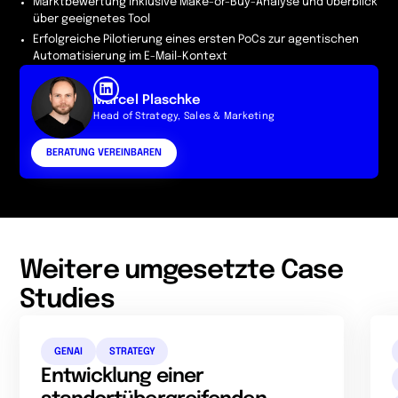
Marktbewertung inklusive Make-or-Buy-Analyse und Überblick
über geeignetes Tool
Erfolgreiche Pilotierung eines ersten PoCs zur agentischen
Automatisierung im E-Mail-Kontext
Marcel Plaschke
Head of Strategy, Sales & Marketing
BERATUNG VEREINBAREN
Weitere umgesetzte Case
Studies
GENAI
STRATEGY
Entwicklung einer