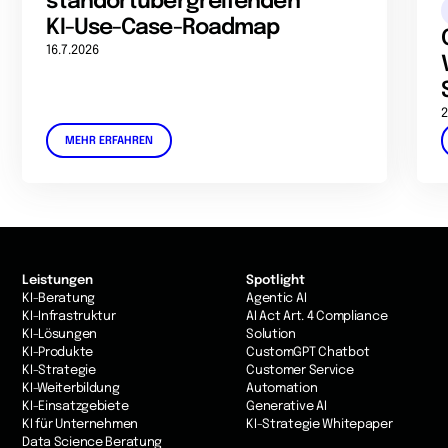
standortübergreifenden
KI-Use-Case-Roadmap
16.7.2026
2
MEHR ERFAHREN
Leistungen
Spotlight
KI-Beratung
Agentic AI
KI-Infrastruktur
AI Act Art. 4 Compliance
KI-Lösungen
Solution
KI-Produkte
CustomGPT Chatbot
KI-Strategie
Customer Service
KI-Weiterbildung
Automation
KI-Einsatzgebiete
Generative AI
KI für Unternehmen
KI-Strategie Whitepaper
Data Science Beratung