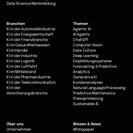
Data Science Weiterbildung
Branchen
Themen
KI in der Automobilindustrie
Agentic AI
KI in der Energiewirtschaft
AI Agents
KI in der Finanzbranche
ChatGPT
KI im Gesundheitswesen
Computer Vision
Kl im Handel
Data Culture
KI in der Industrie
Deep Learning
Kl in der Logistik
Empfehlungssysteme
KI in der Luftfahrt
Forecasting & Predictive
Kl im Mittelstand
Analytics
KI in der Pharmaindustrie
Generative KI
KI in der Telekommunikation
Kundenanalysen
Kl in der
Natural Language Processing
Versicherungsbranche
Predictive Maintenance
Preisoptimierung
Sustainable AI
Über uns
Wissen & News
Unternehmen
Whitepaper