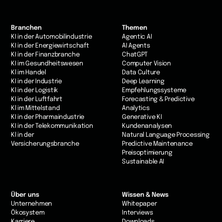
Branchen
Themen
KI in der Automobilindustrie
Agentic AI
KI in der Energiewirtschaft
AI Agents
KI in der Finanzbranche
ChatGPT
KI im Gesundheitswesen
Computer Vision
Kl im Handel
Data Culture
KI in der Industrie
Deep Learning
Kl in der Logistik
Empfehlungssysteme
KI in der Luftfahrt
Forecasting & Predictive
Kl im Mittelstand
Analytics
KI in der Pharmaindustrie
Generative KI
KI in der Telekommunikation
Kundenanalysen
Kl in der
Natural Language Processing
Versicherungsbranche
Predictive Maintenance
Preisoptimierung
Sustainable AI
Über uns
Wissen & News
Unternehmen
Whitepaper
Ökosystem
Interviews
Karriere
Downloads