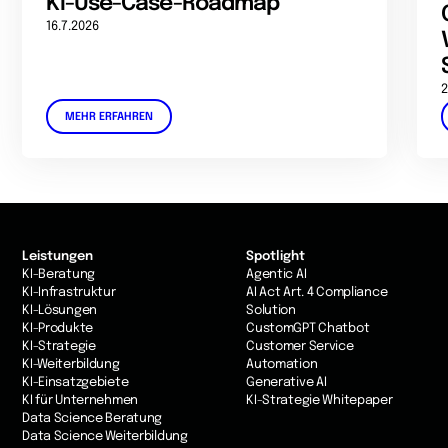
KI-Use-Case-Roadmap
16.7.2026
2
MEHR ERFAHREN
Leistungen
Spotlight
KI-Beratung
Agentic AI
KI-Infrastruktur
AI Act Art. 4 Compliance
KI-Lösungen
Solution
KI-Produkte
CustomGPT Chatbot
KI-Strategie
Customer Service
KI-Weiterbildung
Automation
KI-Einsatzgebiete
Generative AI
KI für Unternehmen
KI-Strategie Whitepaper
Data Science Beratung
Data Science Weiterbildung