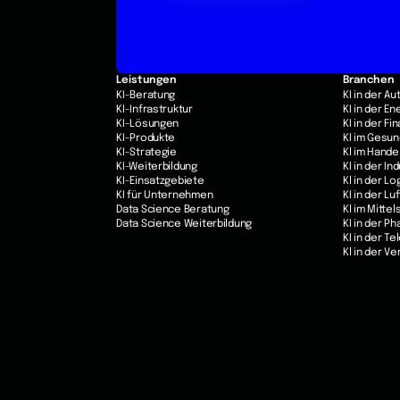
Leistungen
Branchen
KI-Beratung
KI in der A
KI-Infrastruktur
KI in der E
KI-Lösungen
KI in der F
KI-Produkte
KI im Gesu
KI-Strategie
Kl im Hande
KI-Weiterbildung
KI in der In
KI-Einsatzgebiete
Kl in der Lo
KI für Unternehmen
KI in der Lu
Data Science Beratung
Kl im Mittel
Data Science Weiterbildung
KI in der P
KI in der T
Kl in der V