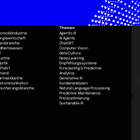
Themen
utomobilindustrie
Agentic AI
nergiewirtschaft
AI Agents
inanzbranche
ChatGPT
ndheitswesen
Computer Vision
l
Data Culture
dustrie
Deep Learning
gistik
Empfehlungssysteme
ftfahrt
Forecasting & Predictive
stand
Analytics
harmaindustrie
Generative KI
elekommunikation
Kundenanalysen
ersicherungsbranche
Natural Language Processing
Predictive Maintenance
Preisoptimierung
Sustainable AI