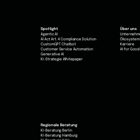
Spotlight
Über uns
Agentic AI
Unternehm
AI Act Art. 4 Compliance Solution
Ökosystem
CustomGPT Chatbot
Karriere
Customer Service Automation
AI for Good
Generative AI
KI-Strategie Whitepaper
Regionale Beratung
KI-Beratung Berlin
KI-Beratung Hamburg