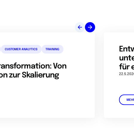
Entw
CUSTOMER ANALYTICS
TRAINING
unt
ransformation: Von
für 
on zur Skalierung
22.5.202
MEH