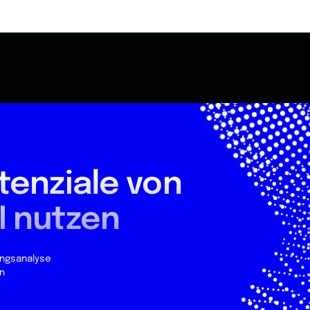
tenziale von
I nutzen
ungsanalyse
n