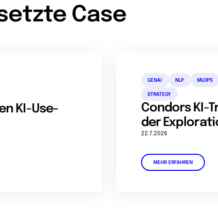
setzte Case
GENAI
NLP
MLOPS
STRATEGY
Condors KI-T
en KI-Use-
der Explorati
22.7.2026
MEHR ERFAHREN