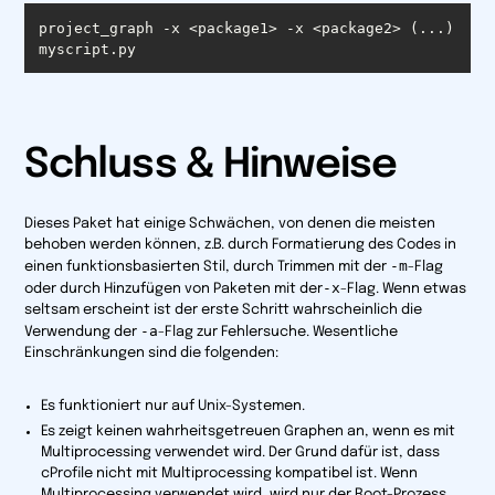
project_graph -x <package1> -x <package2> (...) 
myscript.py
Schluss & Hinweise
Dieses Paket hat einige Schwächen, von denen die meisten
behoben werden können, z.B. durch Formatierung des Codes in
-m
einen funktionsbasierten Stil, durch Trimmen mit der
-Flag
-x
oder durch Hinzufügen von Paketen mit der
-Flag. Wenn etwas
seltsam erscheint ist der erste Schritt wahrscheinlich die
-a
Verwendung der
-Flag zur Fehlersuche. Wesentliche
Einschränkungen sind die folgenden:
Es funktioniert nur auf Unix-Systemen.
Es zeigt keinen wahrheitsgetreuen Graphen an, wenn es mit
Multiprocessing verwendet wird. Der Grund dafür ist, dass
cProfile nicht mit Multiprocessing kompatibel ist. Wenn
Multiprocessing verwendet wird, wird nur der Root-Prozess