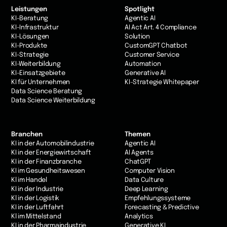
Leistungen
Spotlight
KI-Beratung
Agentic AI
KI-Infrastruktur
AI Act Art. 4 Compliance
KI-Lösungen
Solution
KI-Produkte
CustomGPT Chatbot
KI-Strategie
Customer Service
KI-Weiterbildung
Automation
KI-Einsatzgebiete
Generative AI
KI für Unternehmen
KI-Strategie Whitepaper
Data Science Beratung
Data Science Weiterbildung
Branchen
Themen
KI in der Automobilindustrie
Agentic AI
KI in der Energiewirtschaft
AI Agents
KI in der Finanzbranche
ChatGPT
KI im Gesundheitswesen
Computer Vision
Kl im Handel
Data Culture
KI in der Industrie
Deep Learning
Kl in der Logistik
Empfehlungssysteme
KI in der Luftfahrt
Forecasting & Predictive
Kl im Mittelstand
Analytics
KI in der Pharmaindustrie
Generative KI