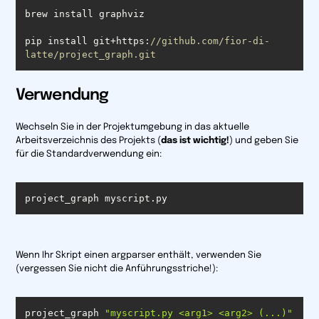
pip install git+https:
//github.com/fior-di-
latte/project_graph.git
Verwendung
Wechseln Sie in der Projektumgebung in das aktuelle
Arbeitsverzeichnis des Projekts (
das ist wichtig!
) und geben Sie
für die Standardverwendung ein:
project_graph myscript.py
Wenn Ihr Skript einen
argparser
enthält, verwenden Sie
(vergessen Sie nicht die Anführungsstriche!)
:
project_graph 
"myscript.py <arg1> <arg2> (...)"