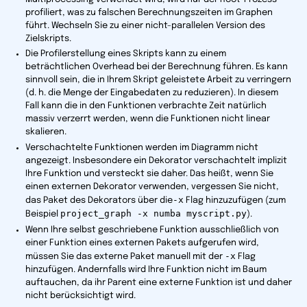
profiliert, was zu falschen Berechnungszeiten im Graphen
führt. Wechseln Sie zu einer nicht-parallelen Version des
Zielskripts.
Die Profilerstellung eines Skripts kann zu einem
beträchtlichen Overhead bei der Berechnung führen. Es kann
sinnvoll sein, die in Ihrem Skript geleistete Arbeit zu verringern
(d. h. die Menge der Eingabedaten zu reduzieren). In diesem
Fall kann die in den Funktionen verbrachte Zeit natürlich
massiv verzerrt werden, wenn die Funktionen nicht linear
skalieren.
Verschachtelte Funktionen werden im Diagramm nicht
angezeigt. Insbesondere ein Dekorator verschachtelt implizit
Ihre Funktion und versteckt sie daher. Das heißt, wenn Sie
einen externen Dekorator verwenden, vergessen Sie nicht,
-x
das Paket des Dekorators über die
Flag hinzuzufügen (zum
project_graph -x numba myscript.py
Beispiel
).
Wenn Ihre selbst geschriebene Funktion ausschließlich von
einer Funktion eines externen Pakets aufgerufen wird,
-x
müssen Sie das externe Paket manuell mit der
Flag
hinzufügen. Andernfalls wird Ihre Funktion nicht im Baum
auftauchen, da ihr
Parent
eine externe Funktion ist und daher
nicht berücksichtigt wird.