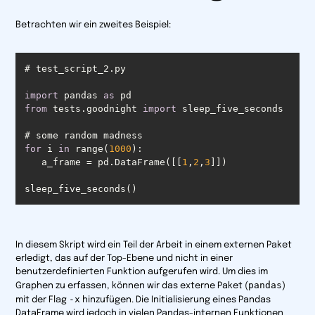
Betrachten wir ein zweites Beispiel:
import
 pandas 
as
from
 tests.goodnight 
import
for
 i 
in
 range(
1000
   a_frame = pd.DataFrame([[
1
,
2
,
3
sleep_five_seconds()
In diesem Skript wird ein Teil der Arbeit in einem externen Paket
erledigt, das auf der
Top-Ebene
und nicht
in
einer
benutzerdefinierten Funktion aufgerufen wird. Um dies im
pandas
Graphen zu erfassen, können wir das externe Paket (
)
-x
mit der Flag
hinzufügen. Die Initialisierung eines Pandas
DataFrame wird jedoch in vielen Pandas-internen Funktionen