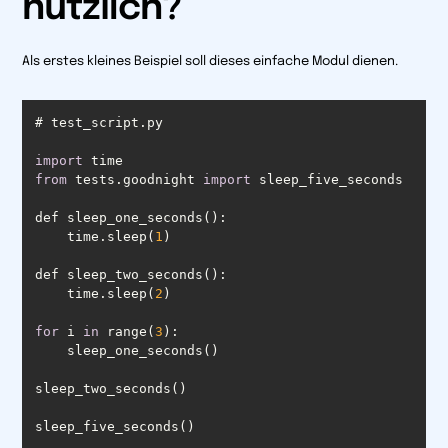
nützlich?
Als erstes kleines Beispiel soll dieses einfache Modul dienen.
import
from
 tests.goodnight 
import
    time.sleep(
1
    time.sleep(
2
for
 i 
in
 range(
3
sleep_five_seconds()