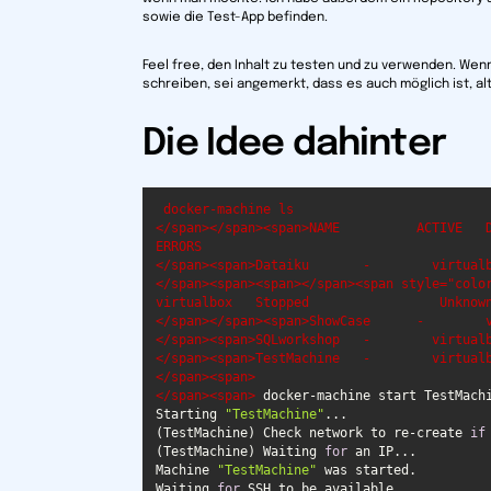
sowie die Test-App befinden.
Feel free, den Inhalt zu testen und zu verwenden. Wenn
schreiben, sei angemerkt, dass es auch möglich ist, 
Die Idee dahinter
 docker-machine ls

</span></span><span>NAME          ACTIVE   DR
ERRORS

</span><span>Dataiku       -        virtualb
</span><span><span></span><span style="color:#d
virtualbox   Stopped                 Unknown
</span></span><span>ShowCase      -        v
</span><span>SQLworkshop   -        virtualb
</span><span>TestMachine   -        virtualb
</span><span>

</span><span>
Starting 
"TestMachine"
(TestMachine) Check network to re-create 
if
(TestMachine) Waiting 
for
Machine 
"TestMachine"
Waiting 
for