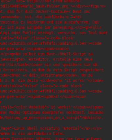
 alt="" src="https://cdn.prod.website-
cbd31494d594af36_bash-folder.png"></div></figure>
t, das für dich Docker-Container baut und 
verwenden, ist, die ausführbare Datei 
zeichnis zu kopieren und sie auszuführen. Das 
t, ist eine Eingabe zur Benennung.</p><p>Falls 
lägt oder Fehler erzeugt, versuche, das Tool über 
table="false" class="w-code-block" 
und:#2b2b2b;color:#f8f8f2;padding:0.5em"><code 
ce:pre-wrap"><span><span>source 
‍</p><p>Um selbst ein Bash-/Shell-Skript zu 
bevorzugten Texteditor, erstelle eine neue 
>#!/bin/bash</code> ein und speichere sie ab. 
 Verzeichnis, in dem du dein Skript gespeichert 
ode>chmod +x dein_skriptname</code>. Um zu 
u z. B. die Zeile <code>echo 'it works!'</code> 
teditable="false" class="w-code-block" 
und:#2b2b2b;color:#f8f8f2;padding:0.5em"><code 
ce:pre-wrap"><span><span>#!</span><span 


 style="color:#abe338">'it works!'</span></span>
aren Modus-Optionen überprüfen möchtest, besuche 
e/Setting_up_permissions_on_a_script">Wiki</a>, 
_Page">Linux Shell Scripting Tutorial“</a>.</p>
Wenn du die ausführbare Datei 
gten Texteditor öffnest, kann der Code anfangs 