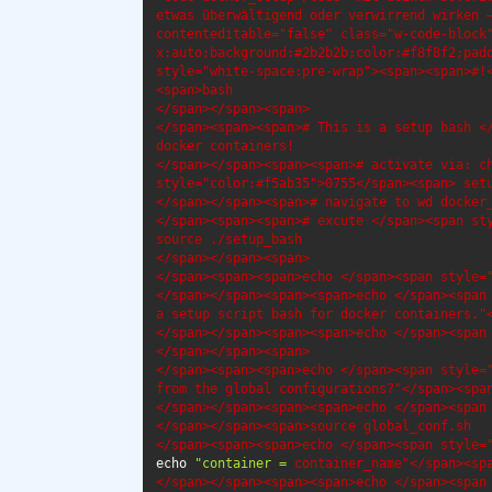
etwas überwältigend oder verwirrend wirken –
contenteditable="false" class="w-code-block
x:auto;background:#2b2b2b;color:#f8f8f2;padd
style="white-space:pre-wrap"><span><span>#!
<span>bash

</span></span><span>

</span><span><span># This is a setup bash </
docker containers!

</span></span><span><span># activate via: ch
style="color:#f5ab35">0755</span><span> setu
</span></span><span># navigate to wd docker_
</span><span><span># excute </span><span sty
source ./setup_bash

</span></span><span>

</span><span><span>echo </span><span style="
</span></span><span><span>echo </span><span 
a setup script bash for docker containers."<
</span></span><span><span>echo </span><span 
</span></span><span>

</span><span><span>echo </span><span style="
from the global configurations?"</span><span
</span></span><span><span>echo </span><span 
</span></span><span>source global_conf.sh

</span><span><span>echo </span><span style=
echo 
"container = 
container_name"</span><spa
</span></span><span><span>echo </span><span