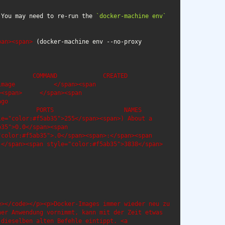
 You may need to re-run the 
`docker-machine env`
pan><span> 
(docker-machine env --no-proxy 
         COMMAND             CREATED             

mage           </span><span 
<span>     </span><span 
go         

          PORTS                    NAMES

e="color:#f5ab35">255</span><span>) About a 
35">0.0</span><span 
color:#f5ab35">.0</span><span>:</span><span 
;</span><span style="color:#f5ab35">3838</span>
>‍</code></p><p>Docker-Images immer wieder neu zu 
er Anwendung vornimmt, kann mit der Zeit etwas 
dieselben alten Befehle eintippt. <a 