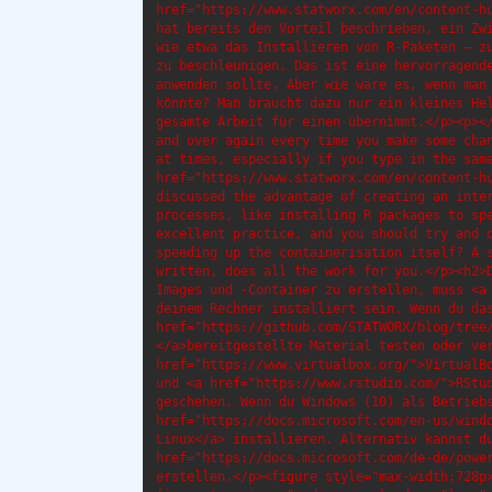
href="https://www.statworx.com/en/content-hu
hat bereits den Vorteil beschrieben, ein Zwi
wie etwa das Installieren von R-Paketen – zu
zu beschleunigen. Das ist eine hervorragende
anwenden sollte. Aber wie wäre es, wenn man 
könnte? Man braucht dazu nur ein kleines Hel
gesamte Arbeit für einen übernimmt.</p><p>‍<
and over again every time you make some chan
at times, especially if you type in the same
href="https://www.statworx.com/en/content-hu
discussed the advantage of creating an inter
processes, like installing R packages to spe
excellent practice, and you should try and d
speeding up the containerisation itself? A s
written, does all the work for you.</p><h2>
Images und -Container zu erstellen, muss <a 
deinem Rechner installiert sein. Wenn du das
href="https://github.com/STATWORX/blog/tree/
</a>bereitgestellte Material testen oder ver
href="https://www.virtualbox.org/">VirtualBo
und <a href="https://www.rstudio.com/">RStud
geschehen. Wenn du Windows (10) als Betriebs
href="https://docs.microsoft.com/en-us/windo
Linux</a> installieren. Alternativ kannst du
href="https://docs.microsoft.com/de-de/power
erstellen.</p><figure style="max-width:728p