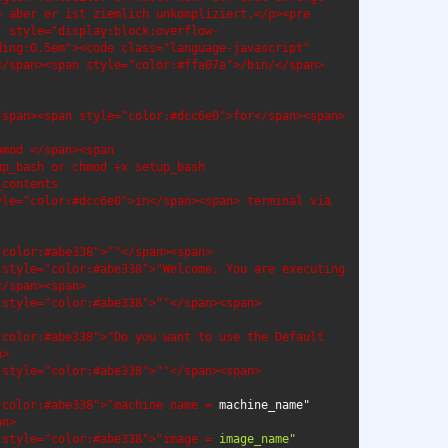
 aber er ist ziemlich unkompliziert.</p><pre 
" style="display:block;overflow-
ing:0.5em"><code class="language-javascript" 
</span><span style="color:#ffa07a">/bin/</span>
span><span style="color:#dcc6e0">for</span><span> 
mod </span><span 
p_bash or chmod +x setup_bash

contents

le="color:#dcc6e0">in</span><span> terminal via 
color:#abe338">""</span><span>

style="color:#abe338">"Welcome, You are executing 
/span><span>

style="color:#abe338">""</span><span>

color:#abe338">"Do you want to use the Default 
>

style="color:#abe338">""</span><span>

"color:#abe338">"machine name = 
machine_name"
n>

 style="color:#abe338">"image = 
image_name"