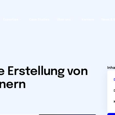
Expertise
Case Studies
Über uns
Karriere
News & 
e Erstellung von
Inha
inern