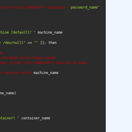
 style="color:#abe338">"password = 
password_name"
chine [default]? "
> /dev/null)"
 == 
""
e

:#dcc6e0">else</span><span>

pan style="color:#abe338">"machine already 
er-machine start 
ntainer? "