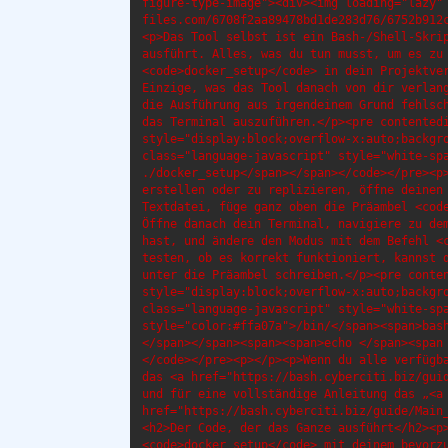
figure-type-image"><div><img loading="lazy"
files.com/6708f2aa89478bd1de283d76/6752b912
<p>Das Tool selbst ist ein Bash-/Shell-Skrip
ausführt. Alles, was du tun musst, um es zu 
<code>docker_setup</code> in dein Projektver
Einzige, was das Tool danach von dir verlang
die Ausführung aus irgendeinem Grund fehlsch
das Terminal auszuführen.</p><pre contentedi
style="display:block;overflow-x:auto;backgro
class="language-javascript" style="white-spa
./docker_setup</span></span></code></pre><p>
erstellen oder zu replizieren, öffne deinen 
Textdatei, füge ganz oben die Präambel <code
Öffne danach dein Terminal, navigiere zu dem
hast, und ändere den Modus mit dem Befehl <c
testen, ob es korrekt funktioniert, kannst d
unter die Präambel schreiben.</p><pre conten
style="display:block;overflow-x:auto;backgro
class="language-javascript" style="white-spa
style="color:#ffa07a">/bin/</span><span>bash
</span></span><span><span>echo </span><span
</code></pre><p>‍</p><p>Wenn du alle verfügb
das <a href="https://bash.cyberciti.biz/guid
und für eine vollständige Anleitung das „<a 
href="https://bash.cyberciti.biz/guide/Main
<h2>Der Code, der das Ganze ausführt</h2><p>
<code>docker_setup</code> mit deinem bevorzu