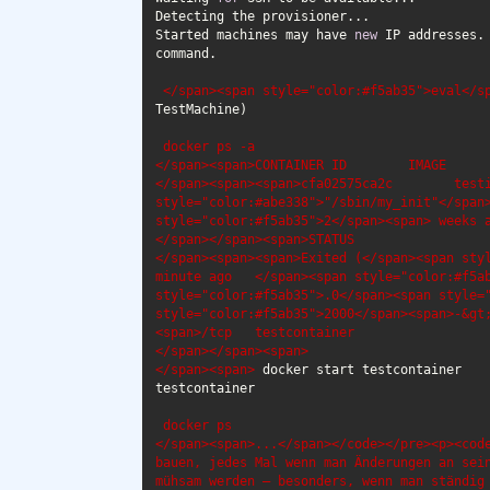
Started machines may have 
new
 IP addresses.
 </span><span style="color:#f5ab35">eval</s
 docker ps -a

</span><span>CONTAINER ID        IMAGE      
</span><span><span>cfa02575ca2c        testi
style="color:#abe338">"/sbin/my_init"</span>
style="color:#f5ab35">2</span><span> weeks a
</span></span><span>STATUS                  
</span><span><span>Exited (</span><span styl
minute ago   </span><span style="color:#f5ab
style="color:#f5ab35">.0</span><span style="
style="color:#f5ab35">2000</span><span>-&gt
<span>/tcp   testcontainer

</span></span><span>

</span><span>
 docker ps

</span><span>...</span></code></pre><p><code
bauen, jedes Mal wenn man Änderungen an sein
mühsam werden – besonders, wenn man ständig 