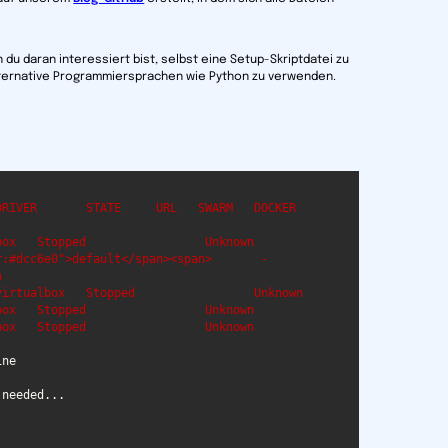
 du daran interessiert bist, selbst eine Setup-Skriptdatei zu
alternative Programmiersprachen wie Python zu verwenden.
IVER       STATE     URL   SWARM   DOCKER    
ox   Stopped                 Unknown   

cc6e0">default</span><span>       -        
   

irtualbox   Stopped                 Unknown   

ox   Stopped                 Unknown   

ox   Stopped                 Unknown   
