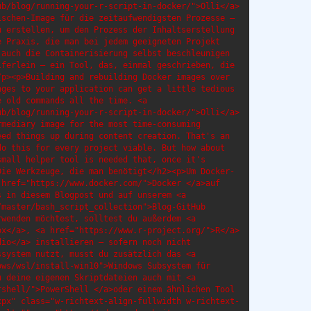
b/blog/running-your-r-script-in-docker/">Olli</a> 
schen-Image für die zeitaufwendigsten Prozesse – 
 erstellen, um den Prozess der Inhaltserstellung 
 Praxis, die man bei jedem geeigneten Projekt 
auch die Containerisierung selbst beschleunigen 
ferlein – ein Tool, das, einmal geschrieben, die 
/p><p>Building and rebuilding Docker images over 
ges to your application can get a little tedious 
 old commands all the time. <a 
b/blog/running-your-r-script-in-docker/">Olli</a> 
mediary image for the most time-consuming 
ed things up during content creation. That's an 
o this for every project viable. But how about 
mall helper tool is needed that, once it's 
Die Werkzeuge, die man benötigt</h2><p>Um Docker-
href="https://www.docker.com/">Docker </a>auf 
 in diesem Blogpost und auf unserem <a 
master/bash_script_collection">Blog-GitHub 
wenden möchtest, solltest du außerdem <a 
x</a>, <a href="https://www.r-project.org/">R</a> 
io</a> installieren – sofern noch nicht 
system nutzt, musst du zusätzlich das <a 
ws/wsl/install-win10">Windows Subsystem für 
 deine eigenen Skriptdateien auch mit <a 
shell/">PowerShell </a>oder einem ähnlichen Tool 
xpx" class="w-richtext-align-fullwidth w-richtext-