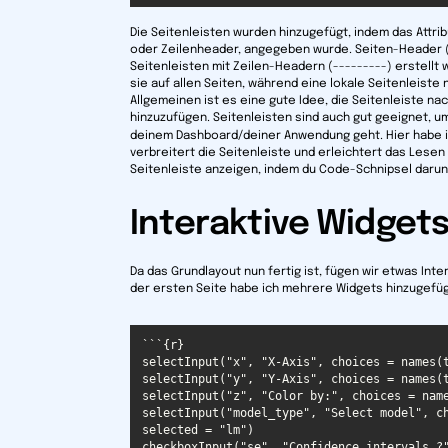
Die Seitenleisten wurden hinzugefügt, indem das Attrib
oder Zeilenheader, angegeben wurde. Seiten-Header (
Seitenleisten mit Zeilen-Headern (---------) erstellt
sie auf allen Seiten, während eine lokale Seitenleiste nu
Allgemeinen ist es eine gute Idee, die Seitenleiste na
hinzuzufügen. Seitenleisten sind auch gut geeignet, 
deinem Dashboard/deiner Anwendung geht. Hier habe ic
verbreitert die Seitenleiste und erleichtert das Lese
Seitenleiste anzeigen, indem du Code-Schnipsel darun
Interaktive Widget
Da das Grundlayout nun fertig ist, fügen wir etwas Inte
der ersten Seite habe ich mehrere Widgets hinzugefüg
selectInput("model_type", "Select model", ch