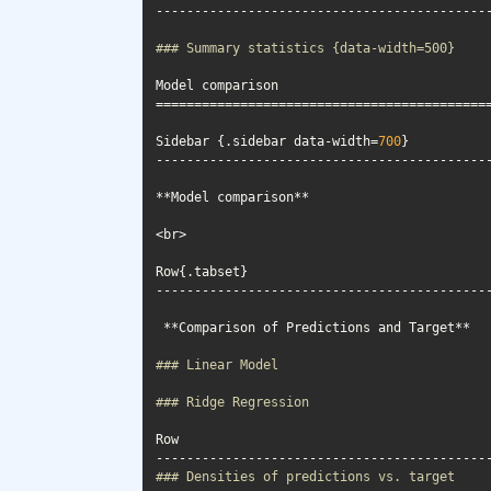
### Summary statistics {data-width=500}
Sidebar {.sidebar data-width=
700
### Linear Model
### Ridge Regression 
### Densities of predictions vs. target