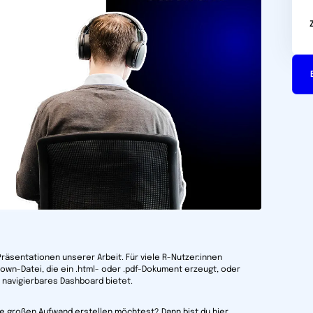
Präsentationen unserer Arbeit. Für viele R-Nutzer:innen
wn-Datei, die ein .html- oder .pdf-Dokument erzeugt, oder
t navigierbares Dashboard bietet.
e großen Aufwand erstellen möchtest? Dann bist du hier