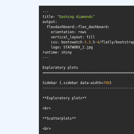
title: 
"Dashing diamonds"
    css: bootswatch-
3.3
.5-
4
Sidebar {.sidebar data-width=
700