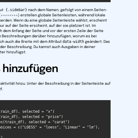
{.sidebar}
ut
nach dem Namen, gefolgt von einem Seiten-
========) erstellen globale Seitenleisten, während lokale
 werden. Wenn du eine globale Seitenleiste wählst, erscheint
r auf der Seite erscheint, auf der sie platziert ist. Im
ch dem Anfang der Seite und vor der ersten Zeile der Seite
um Beschreibungen darüber hinzuzufügen, worum es bei
data-width
h auch die Breite mit dem Attribut
geändert. Das
n der Beschreibung. Du kannst auch Ausgaben in deiner
ter hinzufügst.
s hinzufügen
raktivität hinzu. Unter der Beschreibung in der Seitenleiste auf
t.
oices = c("LOESS" = "loess", "Linear" = "lm"), 