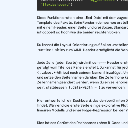
"flexdashboard"
)
.Rmd
Diese Funktion erstellt eine
-Datei mit dem zuge
Template des Pakets. Beim Rendern deines neu erstell
mit einem Header, einer Seite und drei Boxen. Standardm
ist doppelt so hoch wie die beiden rechten Boxen.
Du kannst die Layout-Orientierung auf Zeilen umstell
runtime: shiny
zum YAML-Header ermöglicht die Ver
Jede Zeile (oder Spalte) wird mit dem ——— Header ers
gefolgt vom Titel des Panels erstellt. Du kannst für je
{.tabset}
-Attribut nach seinem Namen hinzufügst. U
und setze den Seitennamen darüber. Die Zeilenhöhe ka
Zeilennamen geändert werden, wenn du ein zeilenorien
{.data-width = }
sein, stattdessen
zu verwenden.
Hier entwerfe ich ein Dashboard, das den berühmten 
findet. Während die erste Seite einige explorative Plot
linearen Modells und einer Ridge-Regression bei der 
Dies ist das Gerüst des Dashboards (ohne R-Code und