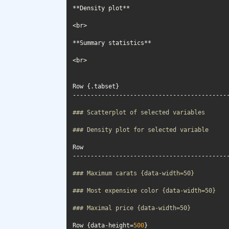
### Scatterplot of selected variables
### Density plot for selected variable
### Maximum carats {data-width=50}
### Most expensive color {data-width=50}
### Maximal price {data-width=50}
Row {data-height=
500