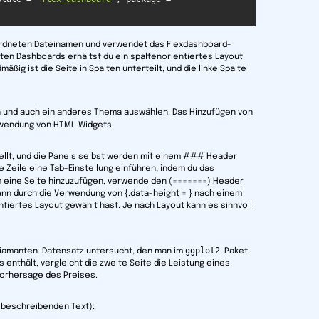
ordneten Dateinamen und verwendet das Flexdashboard-
ten Dashboards erhältst du ein spaltenorientiertes Layout
äßig ist die Seite in Spalten unterteilt, und die linke Spalte
en und auch ein anderes Thema auswählen. Das Hinzufügen von
wendung von HTML-Widgets.
tellt, und die Panels selbst werden mit einem ### Header
de Zeile eine Tab-Einstellung einführen, indem du das
m eine Seite hinzuzufügen, verwende den (=======) Header
nn durch die Verwendung von {.data-height = } nach einem
tiertes Layout gewählt hast. Je nach Layout kann es sinnvoll
ggplot2
Diamanten-Datensatz untersucht, den man im
-Paket
s enthält, vergleicht die zweite Seite die Leistung eines
Vorhersage des Preises.
 beschreibenden Text):