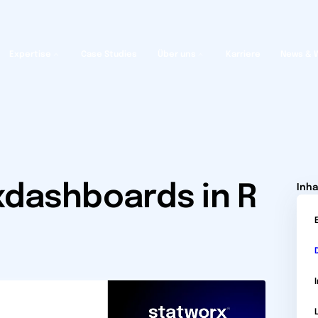
Expertise
Case Studies
Über uns
Karriere
News & 
exdashboards in R
Inha