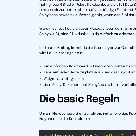
richtig. Das R Studio-Paket flexdashboard bietet Data
einfach einzurichten, ohne auf vollständige Frontend
Shiny kann etwas zu aufwendig sein, wenn das Ziel dar
Flexdashboards
Warum solltest du dich über
informier
Flexdashboards
Shiny weißt, sind
einfach zu erlernen 
In diesem Beitrag lernst du die Grundlagen zur Gestal
wirst du in der Lage sein:
ein einfaches Dashboard mit mehreren Seiten zu er
Tabs auf jeder Seite zu platzieren und das Layout 
Widgets zu integrieren
dein Shiny-Dokument auf ShinyApps.io bereitzustelle
Die basic Regeln
Um ein Flexdashboard einzurichten, installiere das Pa
Folgendes in die Konsole ein:
rmarkdown::draft(file = 
"my_dashboard"
, tem