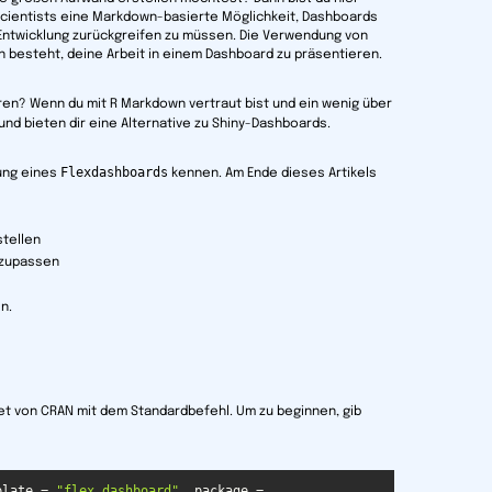
 Scientists eine Markdown-basierte Möglichkeit, Dashboards
-Entwicklung zurückgreifen zu müssen. Die Verwendung von
in besteht, deine Arbeit in einem Dashboard zu präsentieren.
en? Wenn du mit R Markdown vertraut bist und ein wenig über
und bieten dir eine Alternative zu Shiny-Dashboards.
Flexdashboards
tung eines
kennen. Am Ende dieses Artikels
stellen
anzupassen
n.
ket von CRAN mit dem Standardbefehl. Um zu beginnen, gib
plate = 
"flex_dashboard"
, package = 