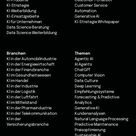
KI-Produkte
CustomGPT Chatbot
KI-Strategie
Customer Service
KI-Weiterbildung
Automation
KI-Einsatzgebiete
Generative AI
KI für Unternehmen
KI-Strategie Whitepaper
Data Science Beratung
Data Science Weiterbildung
Branchen
Themen
KI in der Automobilindustrie
Agentic AI
KI in der Energiewirtschaft
AI Agents
KI in der Finanzbranche
ChatGPT
KI im Gesundheitswesen
Computer Vision
Kl im Handel
Data Culture
KI in der Industrie
Deep Learning
Kl in der Logistik
Empfehlungssysteme
KI in der Luftfahrt
Forecasting & Predictive
Kl im Mittelstand
Analytics
KI in der Pharmaindustrie
Generative KI
KI in der Telekommunikation
Kundenanalysen
Kl in der
Natural Language Processing
Versicherungsbranche
Predictive Maintenance
Preisoptimierung
Sustainable AI