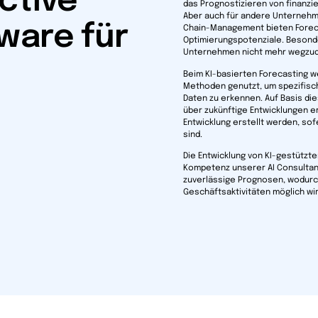
ctive
das Prognostizieren von finanzi
Aber auch für andere Unternehm
ware für
Chain-Management bieten Foreca
Optimierungspotenziale. Besond
Unternehmen nicht mehr wegzu
Beim KI-basierten Forecasting w
Methoden genutzt, um spezifisc
Daten zu erkennen. Auf Basis d
über zukünftige Entwicklungen er
Entwicklung erstellt werden, so
sind.
Die Entwicklung von KI-gestützte
Kompetenz unserer AI Consultan
zuverlässige Prognosen, wodurch
Geschäftsaktivitäten möglich wir