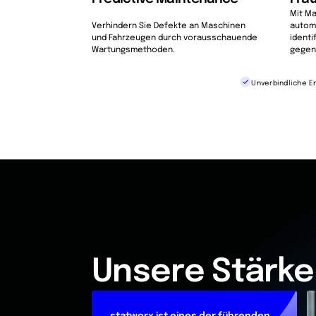
Mit Ma
Verhindern Sie Defekte an Maschinen
autom
und Fahrzeugen durch vorausschauende
identi
Wartungsmethoden.
gegen
Unverbindliche E
Unsere Stärke
statworx ist eines der führenden