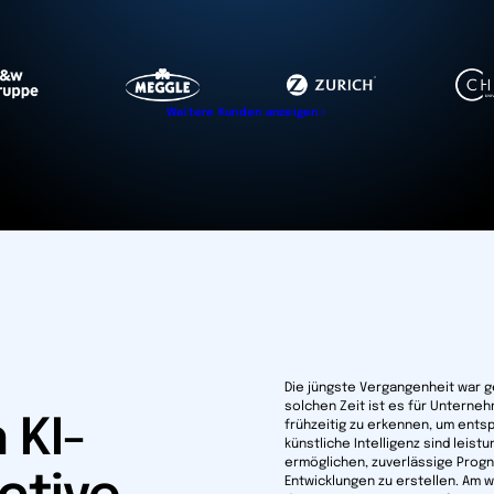
Weitere Kunden anzeigen
Die jüngste Vergangenheit war g
solchen Zeit ist es für Unterneh
 KI-
frühzeitig zu erkennen, um ents
künstliche Intelligenz sind lei
ermöglichen, zuverlässige Prog
Entwicklungen zu erstellen. Am w