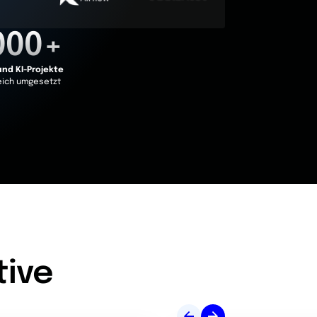
000+
und KI-Projekte
eich umgesetzt
tive