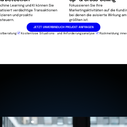
chine Learning und KI können Sie
Fokussieren Sie Ihre
atisiert verdächtige Transaktionen
Marketingaktivitäten auf die Kund:i
fizieren und proaktiv
bei denen die avisierte Wirkung am
steuern.
größten ist.
JETZT UNVERBINDLICH PROJEKT ANFRAGEN
rstberatung
Kostenlose Situations- und Anforderungsanalyse
Rückmeldung inner