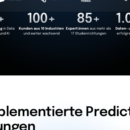
+
100+
85+
1.
ng
in Data
Kunden aus 10 Industrien
Expert:innen
aus mehr als
Daten- 
und KI
und weiter wachsend
17 Studienrichtungen
erfolgr
mplementierte Predic
ungen