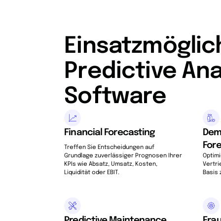
Einsatzmöglic
Predictive Ana
Software
Financial Forecasting
Dem
For
Treffen Sie Entscheidungen auf
Grundlage zuverlässiger Prognosen Ihrer
Optimi
KPIs wie Absatz, Umsatz, Kosten,
Vertr
Liquidität oder EBIT.
Basis
Predictive Maintenance
Fra