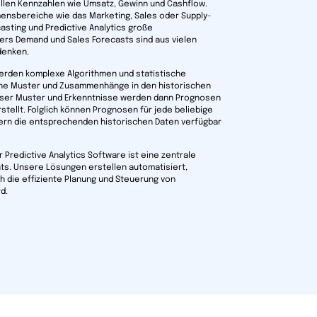
ellen Kennzahlen wie Umsatz, Gewinn und Cashflow.
ensbereiche wie das Marketing, Sales oder Supply-
sting und Predictive Analytics große
ers Demand und Sales Forecasts sind aus vielen
denken.
erden komplexe Algorithmen und statistische
he Muster und Zusammenhänge in den historischen
ieser Muster und Erkenntnisse werden dann Prognosen
stellt. Folglich können Prognosen für jede beliebige
fern die entsprechenden historischen Daten verfügbar
r Predictive Analytics Software ist eine zentrale
ts. Unsere Lösungen erstellen automatisiert,
 die effiziente Planung und Steuerung von
d.