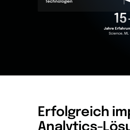
Technologien
15
Jahre Erfahru
Science, ML 
Erfolgreich i
Analytics-Lös