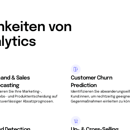
hkeiten von
lytics
and & Sales
Customer Churn
ecasting
Prediction
eren Sie Ihre Marketing-,
Identifizieren Sie abwanderungswil
iebs- und Produktentscheidung auf
Kund:innen, um rechtzeitig geeign
 zuverlässiger Absatzprognosen.
Gegenmaßnahmen einleiten zu kön
ud Detection
Up- & Cross-Selling