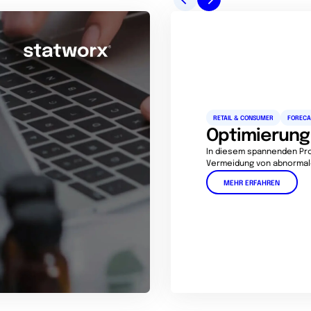
RETAIL & CONSUMER
FORECA
Optimierung 
In diesem spannenden Pro
Vermeidung von abnormale
MEHR ERFAHREN