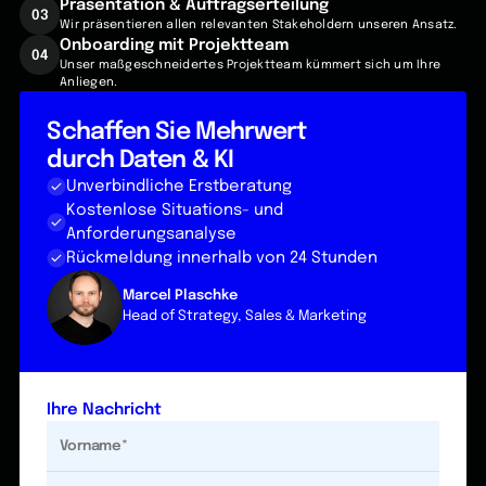
Präsentation & Auftragserteilung
03
Wir präsentieren allen relevanten Stakeholdern unseren Ansatz.
Onboarding mit Projektteam
04
Unser maßgeschneidertes Projektteam kümmert sich um Ihre
Anliegen.
Schaffen Sie Mehrwert
durch Daten & KI
Unverbindliche Erstberatung
Kostenlose Situations- und
Anforderungsanalyse
Rückmeldung innerhalb von 24 Stunden
Marcel Plaschke
Head of Strategy, Sales & Marketing
Ihre Nachricht