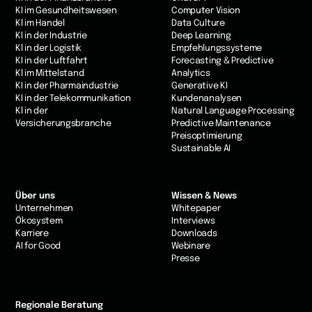
KI im Gesundheitswesen
Computer Vision
Kl im Handel
Data Culture
KI in der Industrie
Deep Learning
Kl in der Logistik
Empfehlungssysteme
KI in der Luftfahrt
Forecasting & Predictive
Kl im Mittelstand
Analytics
KI in der Pharmaindustrie
Generative KI
KI in der Telekommunikation
Kundenanalysen
Kl in der
Natural Language Processing
Versicherungsbranche
Predictive Maintenance
Preisoptimierung
Sustainable AI
Über uns
Wissen & News
Unternehmen
Whitepaper
Ökosystem
Interviews
Karriere
Downloads
AI for Good
Webinare
Presse
Regionale Beratung