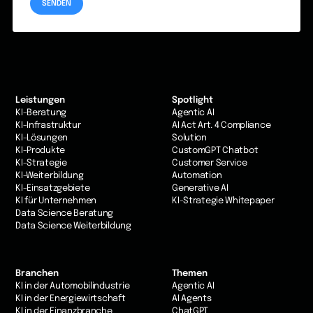
Leistungen
Spotlight
KI-Beratung
Agentic AI
KI-Infrastruktur
AI Act Art. 4 Compliance
KI-Lösungen
Solution
KI-Produkte
CustomGPT Chatbot
KI-Strategie
Customer Service
KI-Weiterbildung
Automation
KI-Einsatzgebiete
Generative AI
KI für Unternehmen
KI-Strategie Whitepaper
Data Science Beratung
Data Science Weiterbildung
Branchen
Themen
KI in der Automobilindustrie
Agentic AI
KI in der Energiewirtschaft
AI Agents
KI in der Finanzbranche
ChatGPT