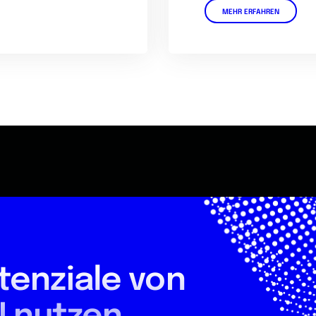
MEHR ERFAHREN
tenziale von