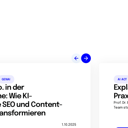
GENAI
AI ACT
 in der
Expl
e: Wie KI-
Prax
 SEO und Content-
Prof. Dr
Team st
ransformieren
1.10.2025