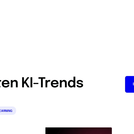
Expertise
Case Studies
Über uns
Karriere
News & 
ten KI-Trends
EARNING