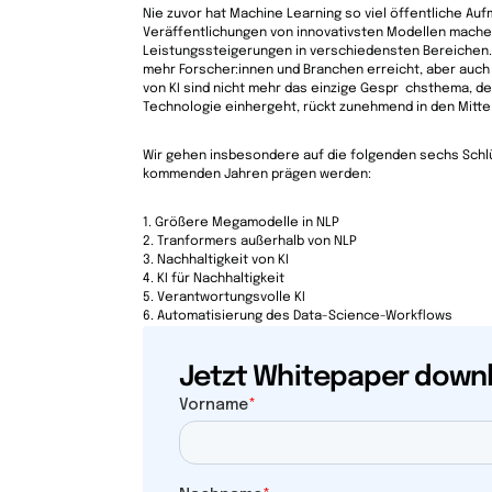
Nie zuvor hat Machine Learning so viel öffentliche Au
Veräffentlichungen von innovativsten Modellen mache
Leistungssteigerungen in verschiedensten Bereichen. 
mehr Forscher:innen und Branchen erreicht, aber auch
von KI sind nicht mehr das einzige Gespr chsthema, d
Technologie einhergeht, rückt zunehmend in den Mitte
Wir gehen insbesondere auf die folgenden sechs Schlü
kommenden Jahren prägen werden:
1. Größere Megamodelle in NLP
2. Tranformers außerhalb von NLP
3. Nachhaltigkeit von KI
4. KI für Nachhaltigkeit
5. Verantwortungsvolle KI
6. Automatisierung des Data-Science-Workflows
Jetzt Whitepaper down