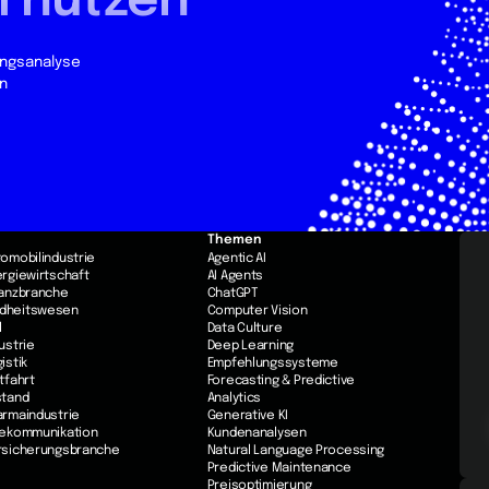
I nutzen
ungsanalyse
n
Themen
utomobilindustrie
Agentic AI
nergiewirtschaft
AI Agents
inanzbranche
ChatGPT
ndheitswesen
Computer Vision
l
Data Culture
dustrie
Deep Learning
gistik
Empfehlungssysteme
ftfahrt
Forecasting & Predictive
stand
Analytics
harmaindustrie
Generative KI
elekommunikation
Kundenanalysen
ersicherungsbranche
Natural Language Processing
Predictive Maintenance
Preisoptimierung