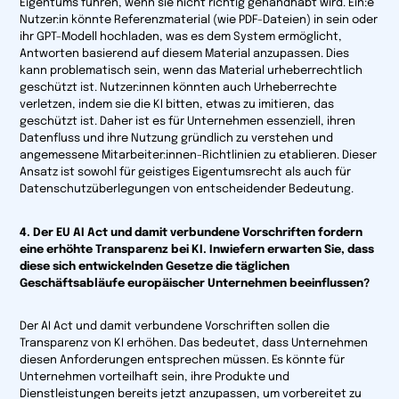
Eigentums führen, wenn sie nicht richtig gehandhabt wird. Ein:e
Nutzer:in könnte Referenzmaterial (wie PDF-Dateien) in sein oder
ihr GPT-Modell hochladen, was es dem System ermöglicht,
Antworten basierend auf diesem Material anzupassen. Dies
kann problematisch sein, wenn das Material urheberrechtlich
geschützt ist. Nutzer:innen könnten auch Urheberrechte
verletzen, indem sie die KI bitten, etwas zu imitieren, das
geschützt ist. Daher ist es für Unternehmen essenziell, ihren
Datenfluss und ihre Nutzung gründlich zu verstehen und
angemessene Mitarbeiter:innen-Richtlinien zu etablieren. Dieser
Ansatz ist sowohl für geistiges Eigentumsrecht als auch für
Datenschutzüberlegungen von entscheidender Bedeutung.
4. Der EU AI Act und damit verbundene Vorschriften fordern
eine erhöhte Transparenz bei KI. Inwiefern erwarten Sie, dass
diese sich entwickelnden Gesetze die täglichen
Geschäftsabläufe europäischer Unternehmen beeinflussen?
Der AI Act und damit verbundene Vorschriften sollen die
Transparenz von KI erhöhen. Das bedeutet, dass Unternehmen
diesen Anforderungen entsprechen müssen. Es könnte für
Unternehmen vorteilhaft sein, ihre Produkte und
Dienstleistungen bereits jetzt anzupassen, um vorbereitet zu