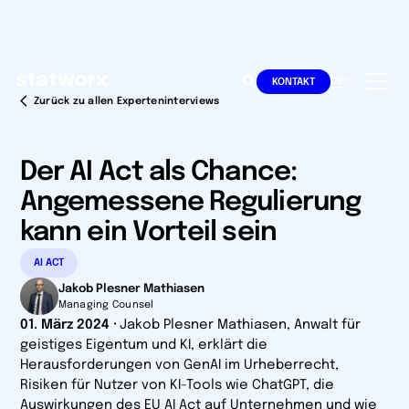
DE
EN
KONTAKT
Zurück zu allen Experteninterviews
Der AI Act als Chance:
Angemessene Regulierung
kann ein Vorteil sein
AI ACT
Jakob Plesner Mathiasen
Managing Counsel
01. März 2024
·
Jakob Plesner Mathiasen, Anwalt für
geistiges Eigentum und KI, erklärt die
Herausforderungen von GenAI im Urheberrecht,
Risiken für Nutzer von KI-Tools wie ChatGPT, die
Auswirkungen des EU AI Act auf Unternehmen und wie