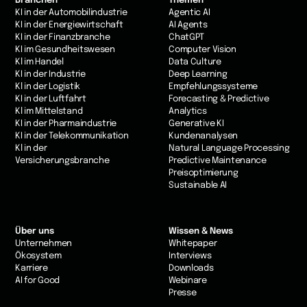
Branchen
Themen
KI in der Automobilindustrie
Agentic AI
KI in der Energiewirtschaft
AI Agents
KI in der Finanzbranche
ChatGPT
KI im Gesundheitswesen
Computer Vision
Kl im Handel
Data Culture
KI in der Industrie
Deep Learning
Kl in der Logistik
Empfehlungssysteme
KI in der Luftfahrt
Forecasting & Predictive
Kl im Mittelstand
Analytics
KI in der Pharmaindustrie
Generative KI
KI in der Telekommunikation
Kundenanalysen
Kl in der
Natural Language Processing
Versicherungsbranche
Predictive Maintenance
Preisoptimierung
Sustainable AI
Über uns
Wissen & News
Unternehmen
Whitepaper
Ökosystem
Interviews
Karriere
Downloads
AI for Good
Webinare
Presse