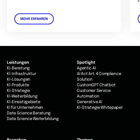
E
MEHR ERFAHREN
Leistungen
Spotlight
KI-Beratung
Agentic AI
KI-Infrastruktur
AI Act Art. 4 Compliance
KI-Lösungen
Solution
KI-Produkte
CustomGPT Chatbot
KI-Strategie
Customer Service
KI-Weiterbildung
Automation
KI-Einsatzgebiete
Generative AI
KI für Unternehmen
KI-Strategie Whitepaper
Data Science Beratung
Data Science Weiterbildung