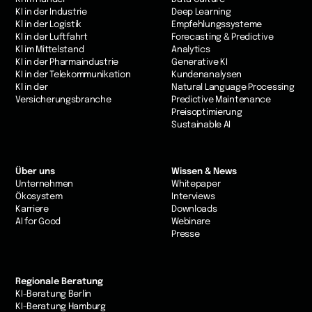
KI in der Industrie
Deep Learning
Kl in der Logistik
Empfehlungssysteme
KI in der Luftfahrt
Forecasting & Predictive
Kl im Mittelstand
Analytics
KI in der Pharmaindustrie
Generative KI
KI in der Telekommunikation
Kundenanalysen
Kl in der
Natural Language Processing
Versicherungsbranche
Predictive Maintenance
Preisoptimierung
Sustainable AI
Über uns
Wissen & News
Unternehmen
Whitepaper
Ökosystem
Interviews
Karriere
Downloads
AI for Good
Webinare
Presse
Regionale Beratung
KI-Beratung Berlin
KI-Beratung Hamburg