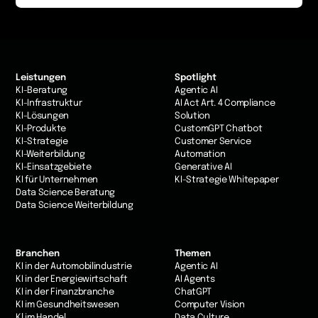
Leistungen
Spotlight
KI-Beratung
Agentic AI
KI-Infrastruktur
AI Act Art. 4 Compliance
KI-Lösungen
Solution
KI-Produkte
CustomGPT Chatbot
KI-Strategie
Customer Service
KI-Weiterbildung
Automation
KI-Einsatzgebiete
Generative AI
KI für Unternehmen
KI-Strategie Whitepaper
Data Science Beratung
Data Science Weiterbildung
Branchen
Themen
KI in der Automobilindustrie
Agentic AI
KI in der Energiewirtschaft
AI Agents
KI in der Finanzbranche
ChatGPT
KI im Gesundheitswesen
Computer Vision
Kl im Handel
Data Culture