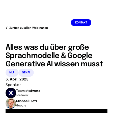
DE
EN
KONTAKT
Zurück zu allen Webinaren
Alles was du über große
Sprachmodelle & Google
Generative AI wissen musst
NLP
GENAI
6. April 2023
Speaker
Team statworx
statworx
Michael Dietz
Google