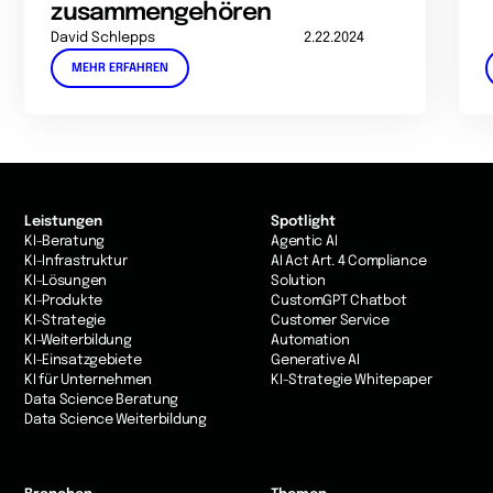
zusammengehören
David Schlepps
2.22.2024
MEHR ERFAHREN
Leistungen
Spotlight
KI-Beratung
Agentic AI
KI-Infrastruktur
AI Act Art. 4 Compliance
KI-Lösungen
Solution
KI-Produkte
CustomGPT Chatbot
KI-Strategie
Customer Service
KI-Weiterbildung
Automation
KI-Einsatzgebiete
Generative AI
KI für Unternehmen
KI-Strategie Whitepaper
Data Science Beratung
Data Science Weiterbildung