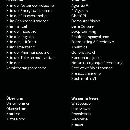
Branchen
Themen
KI in der Automobilindustrie
Agentic AI
KI in der Energiewirtschaft
AI Agents
KI in der Finanzbranche
ChatGPT
KI im Gesundheitswesen
Computer Vision
Kl im Handel
Data Culture
KI in der Industrie
Deep Learning
Kl in der Logistik
Empfehlungssysteme
KI in der Luftfahrt
Forecasting & Predictive
Kl im Mittelstand
Analytics
KI in der Pharmaindustrie
Generative KI
KI in der Telekommunikation
Kundenanalysen
Kl in der
Natural Language Processing
Versicherungsbranche
Predictive Maintenance
Preisoptimierung
Sustainable AI
Über uns
Wissen & News
Unternehmen
Whitepaper
Ökosystem
Interviews
Karriere
Downloads
AI for Good
Webinare
Presse