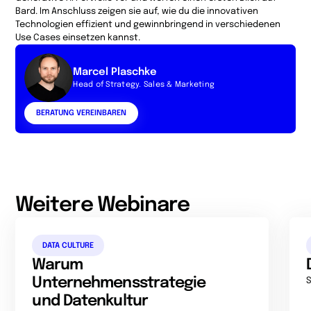
Bard. Im Anschluss zeigen sie auf, wie du die innovativen
Technologien effizient und gewinnbringend in verschiedenen
Use Cases einsetzen kannst.
Marcel Plaschke
Head of Strategy. Sales & Marketing
BERATUNG VEREINBAREN
Weitere Webinare
DATA CULTURE
Warum
Unternehmensstrategie
S
und Datenkultur